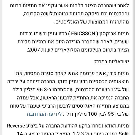
לאחר שהחברה הציגה דו"חות אשר עקפו את תחזיות הרווח
וההכנסות וגם סיפקה תחזיות גבוהות לשנה הקרובה,
מהתחזית הממוצעת של האנליסטים.
מניות אריקסון ( ERICSSON ) רכזו עניין ורשמו ירידות
שערים, לאחר שהחברה הורידה היום את תחזיות מכירת
הציוד בתחום הטלפונים הסלולאריים לשנת 2007.
ישראליות במרכז
מניות צורן, אשר פרסמה אמש לאחר סגירת המסחר, את
תוצאותיה הכספיות רכזו עניין וזנקו. החברה דיווחה על ירידה
של 12% בשורת ההכנסות, שהסתכמו ב-96.3 מיליון דולר.
החברה הנמיכה את התחזית לרבעון הראשון, אבל עמדה
בממוצע תחזיות האנליסטים לרבעון הרביעי שעמד על טווח
של בין 95 לבין 100 מיליון דולר.
לידיעה המורחבת
מניות ראדא נסחרו ברקע להודעת החברה על ביצוע Reverse
Split במניה ביחס של 3 ל-1; הפיצול ההפוך יבוצע ב-14