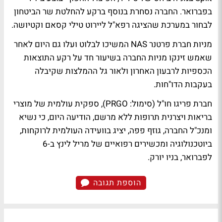
בפברואר. החברה נסחרת בנוסף ברקע להחלטת שר הביטחון
לבחור במערכת שהציגה רפא"ל ליירוט טילי קסאם וקטיושה.
מניות חברת פרטנר NAS המשיכו לבלוט ועלו גם היום לאחר
שאמש זינקו מניות החברה בשיעור חד על רקע התוצאות
הכספיות לרבעון האחרון ולאור גל ההמלצות שקיבלה
בעקבות הדו"חות.
חברת פריגו חו"ל (סימול: PRGO), ספקית עולמית של מוצרי
בריאות ויצרנית תרופות ללא מרשם, הודיעה היום, כי נשיא
ומנכ"ל החברה, גוזף פפה, יציג בוועידה העולמית לרוקחות,
ביוטכנולוגיה ומכשירים רפואיים של מריל לינץ ב-6
לפברואר, בניו יורק.
הוספת תגובה