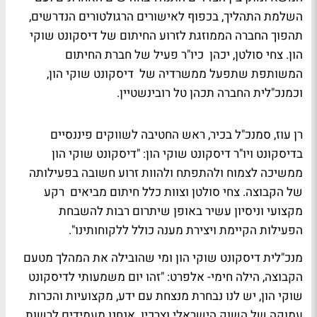
השלמת התהליך, בכפוף לאישורים הרגולטורים הנדרשים,
תהפוך החברה הממוזגת לזרוע החיתום של דיסקונט שוקי
הון. צחי סולטן, יכהן כיו"ר פעיל של חברת החיתום
המשותפת שתפעל ממשרדיה של דיסקונט שוקי הון,
וכמנכ"לית החברה תכהן טל רובינשטיין.
רן עוז, סמנכ"ל בכיר, ראש החטיבה לשווקים פיננסיים
בדיסקונט ויו"ר דיסקונט שוקי הון: "דיסקונט שוקי הון
ממשיכה לצמוח ולהתפתח ולהוות זרוע חשובה בפעילותה
של הקבוצה. צחי סולטן וצוות כלל חיתום מביאים רקע
מקצועי וניסיון עשיר באופן שיתרום רבות להשבחת
הפעילות הקיימת ויצירת מענה כולל ללקוחותינו".
מנכ"לית דיסקונט שוקי הון ומי שהובילה את המהלך מטעם
הקבוצה, הילה חימי- אלפרט: "זהו יום משמעותי לדיסקונט
שוקי הון, יש לנו נבחרת מנצחת עם ידע, מקצועיות והכרות
עמוקה של השוק הישראלי וצרכיו. אנחנו מעמידים לרשות