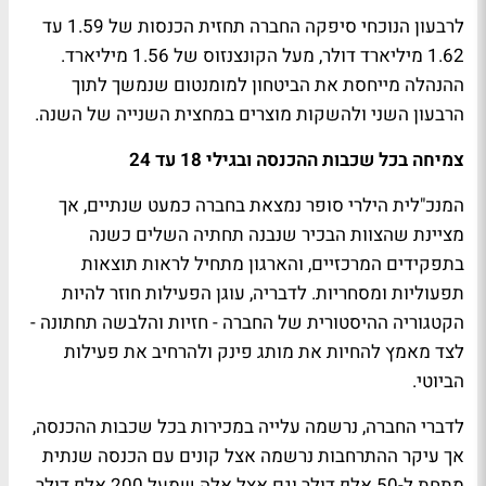
לרבעון הנוכחי סיפקה החברה תחזית הכנסות של 1.59 עד
1.62 מיליארד דולר, מעל הקונצנזוס של 1.56 מיליארד.
ההנהלה מייחסת את הביטחון למומנטום שנמשך לתוך
הרבעון השני ולהשקות מוצרים במחצית השנייה של השנה.
צמיחה בכל שכבות ההכנסה ובגילי 18 עד 24
המנכ"לית הילרי סופר נמצאת בחברה כמעט שנתיים, אך
מציינת שהצוות הבכיר שנבנה תחתיה השלים כשנה
בתפקידים המרכזיים, והארגון מתחיל לראות תוצאות
תפעוליות ומסחריות. לדבריה, עוגן הפעילות חוזר להיות
הקטגוריה ההיסטורית של החברה - חזיות והלבשה תחתונה -
לצד מאמץ להחיות את מותג פינק ולהרחיב את פעילות
הביוטי.
לדברי החברה, נרשמה עלייה במכירות בכל שכבות ההכנסה,
אך עיקר ההתרחבות נרשמה אצל קונים עם הכנסה שנתית
מתחת ל-50 אלף דולר וגם אצל אלה שמעל 200 אלף דולר.