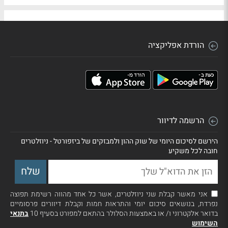
הורדת אפליקציה
הרשמה לדיוור
הירשם לסיכום היומי של שוק ההון ולמבזקים של ביזפורטל - ניוזלטרים
חובה לכל משקיע
אני מאשר קבלת שני ניוזלטרים, אשר כל אחד מהווה רשימת תפוצה
נפרדת, בנושאים סיכום יומי והתראות חמות וקבלת דיוורים פרסומיים
בדואר אלקטרוני ו/ או באמצעות הסלולר בהתאם למפורט בסעיף 10
בתנאי
השימוש