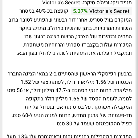
מניית ויקטוריה'ס סיקרט Victoria's Secret
קופצת בכ-40% במסחר
5.37%
Victoria's Secret
המוקדם בוול סטריט, אחרי דוח רבעוני שהפתיע לטובה ברוב
השורות המרכזיות. בזמן שהשיח בארה"ב מתרכז ביוקר
המחיה ובזהירות של הצרכן, הרשת הציגה רבעון שבו
המכירות עולות בקצב דו-ספרתי והרווחיות משתפרת,
ובמקביל העלתה את התחזיות לשנה כולה ולרבעון הבא.
ברבעון הפיסקלי הראשון שהסתיים ב-2 במאי הציגה החברה
הכנסות של 1.56 מיליארד דולר, לעומת צפי של 1.52
מיליארד. הרווח הנקי הסתכם ב-47.7 מיליון דולר, או 56 סנט
למניה, לעומת הפסד של 1.66 מיליון דולר בתקופה
המקבילה אשתקד. על בסיס מתואם, בנטרול עלויות
חד-פעמיות של ארגון מחדש, הרווח למניה הגיע ל-60 סנט,
כפול מהקונצנזוס שעמד על 30 סנט.
המכירות המקבילות בחנויות זהות ובאיקומרס עלו 13%, מעל