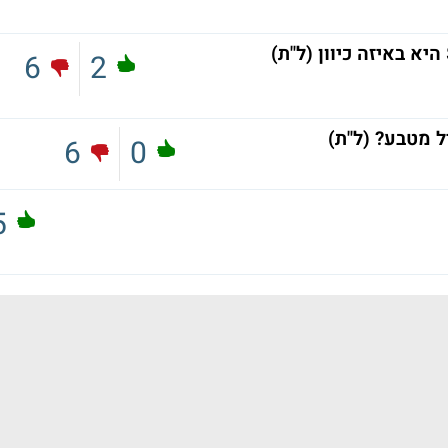
יא באיזה כיוון (ל"ת)
6
2
ל מטבע? (ל"ת)
6
0
5