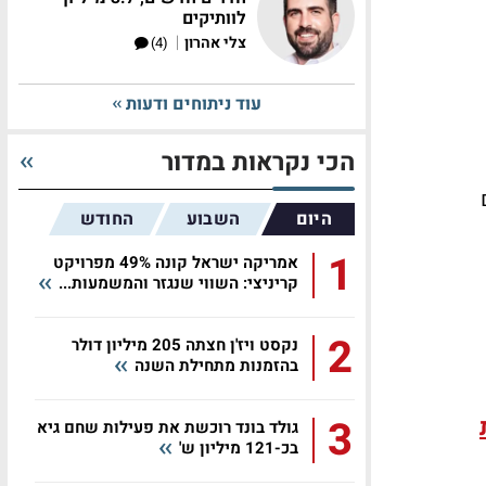
לוותיקים
|
צלי אהרון
(4)
עוד ניתוחים ודעות
הכי נקראות במדור
ם
היום
השבוע
החודש
1
אמריקה ישראל קונה 49% מפרויקט
קריניצי: השווי שנגזר והמשמעות...
2
נקסט ויז'ן חצתה 205 מיליון דולר
בהזמנות מתחילת השנה
3
גולד בונד רוכשת את פעילות שחם גיא
בכ-121 מיליון ש'