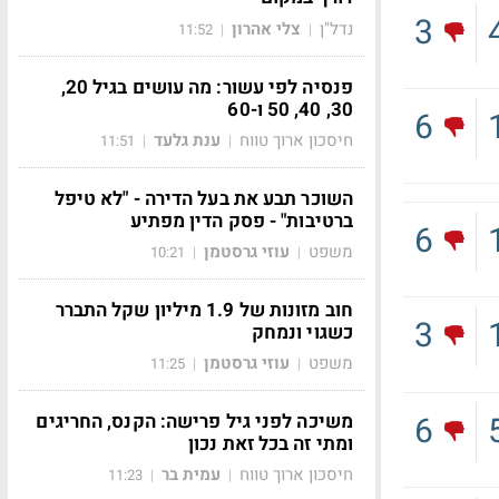
3
נדל"ן
צלי אהרון
11:52
|
|
פנסיה לפי עשור: מה עושים בגיל 20,
30, 40, 50 ו-60
6
חיסכון ארוך טווח
ענת גלעד
11:51
|
|
השוכר תבע את בעל הדירה - "לא טיפל
ברטיבות" - פסק הדין מפתיע
6
משפט
עוזי גרסטמן
10:21
|
|
חוב מזונות של 1.9 מיליון שקל התברר
3
כשגוי ונמחק
משפט
עוזי גרסטמן
11:25
|
|
6
משיכה לפני גיל פרישה: הקנס, החריגים
ומתי זה בכל זאת נכון
חיסכון ארוך טווח
עמית בר
11:23
|
|