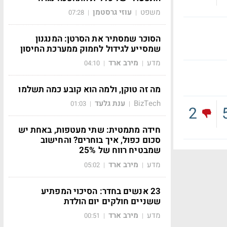
משפט
עוזי גרסטמן
07:28
|
|
הסוכר שמסתיר את הסרטן: המנגנון
שמסייע לגידול לחמוק ממערכת החיסון
מדע
מירב ארד
04:10
|
|
מה זה טוקן, ולמה הוא קובע כמה תשלמו
BizTech
ענת גלעד
01:03
|
|
2
חידה מתמטית: שתי מעטפות, באחת יש
סכום כפול, איך בוחרים? והחישוב
שמבטיח רווח של 25%
מדע
מירב ארד
05:02
|
|
23 אנשים בחדר: הסיכוי המפתיע
ששניים חולקים יום הולדת
מדע
מירב ארד
00:51
|
|