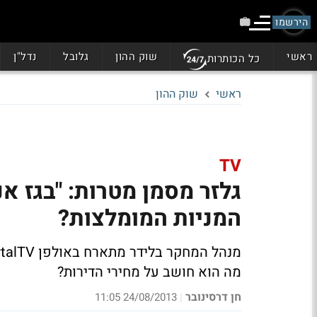
הירשמו
ראשי
שוק ההון
גלובל
נדל"ן
כל הכותרות
ראשי
שוק ההון
TV
גלזר מסמן מטרות: "בגז אני
המניות המומלצות?
מנהל המחקר בלידר מתארח באולפן BizportalTV. מדבר על השבוע הסוער בבנקים, ומסמן מניות.
מה הוא חושב על מחירי הדירות?
חן דרסינובר
24/08/2013 11:05
|