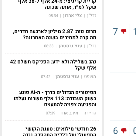
קריית קריניצי: מ-24 אלף ל-38 אלף
שקל למ״ר, אותה שכונה
נדל"ן
צלי אהרון
08:34
|
|
7
מרום נווה: 2.87 מיליון לארבעה חדרים,
מה קרה למחירים בשנה האחרונה?
נדל"ן
עוזי גרסטמן
08:33
|
|
נהג בשלילה ולא ידע: הפניקס תשלם 42
אלף שקל
משפט
עוזי גרסטמן
07:42
|
|
הפיטורים הגדולים בדרך - ה-AI פוגע
בשוק העבודה: 113 אלף משרות נעלמו
והפגיעה צפויה להתעצם
קריירה
מירב ארד
07:39
|
|
6
26 חודשי מילואים: טענת הקושי
התפעולי של כללית התהפכה נגדה