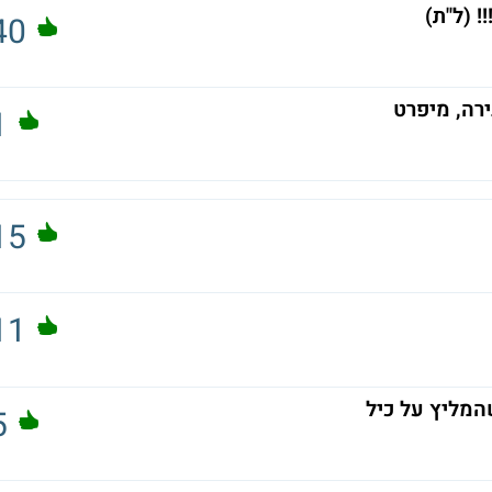
 (ל"ת)
40
1
15
11
המליץ על כיל
5