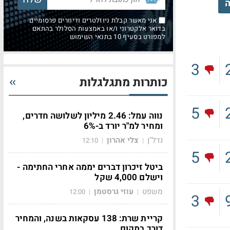
ה
אני מאשר קבלת ניוזלטרים ודיוורים פרסומיים
בדואר אלקטרוני ו/או באמצעות הסלולר בהתאם
למפורט בסעיף 10 בתנאי השימוש
3
כותרות מתגלגלות
5
נווה עמל: 2.46 מיליון לשלושה חדרים,
ומחיר למ"ר יורד ב-6%
נדל"ן
צלי אהרון
12:10
|
|
5
ביטל זיכרון דברים יממה אחרי החתימה -
וישלם 4,000 שקל
משפט
עוזי גרסטמן
12:00
|
|
3
קריית שרת: 138 עסקאות בשנה, והמחיר
דורך במקום