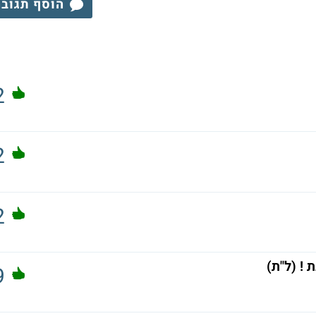
הוסף תגוב
2
2
2
! (ל"ת)
9