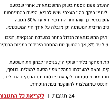
התערב פעם נוספת בשוק המשכנתאות
. אחרי שבפעם
לעניין היקף ההון העצמי שיש להביא, הפעם ההתייחסות
היא להחזר החודשי ביחס להכנסה של נוטל המשכנתא, כך שההחזר החודשי יהא עד 50% מגובה
כיב הריבית המשתנה וכן מגבלה על אורך חיי המשכנתא.
ו תיק המשכנתאות הגדול ביותר במערכת הבנקאית, הגיבו
עם פירסום הודעת בנק ישראל בירידות חדות של עד 3%, אך בהמשך יום המסחר הירידות במניות הבנקי
הל מחלקת המחקר בלידר שוקי הון, בניסיון לבחון את השפעת
ים, והאם להערכתו המהלך צפוי הפעם להצליח. בנוסף,
חות מזרחי טפחות ולקראת פירסום יתר הבנקים הגדולים,
24 תגובות
|
לקריאת כל התגובות