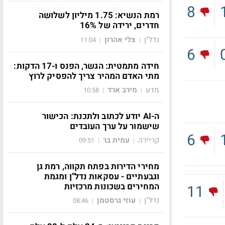
8
רמת הנשיא: 1.75 מיליון לשלושה
חדרים, ירידה של 16%
נדל"ן
צלי אהרון
11:04
|
|
6
חידה מתמטית: הגשר, הפנס ו-17 הדקות:
מתי האדם המהיר צריך להפסיק לרוץ
מדע
מירב ארד
10:58
|
|
ה-AI יודע לכתוב ולתכנת: הכישור
שישמור על ערך העובדים
6
קריירה
עמית בר
09:51
|
|
מחירי הדירות בפתח תקווה, רמת גן
וגבעתיים - עסקאות נדל"ן ומגמת
המחירים בשכונות מרכזיות
11
נדל"ן
עוזי גרסטמן
08:46
|
|