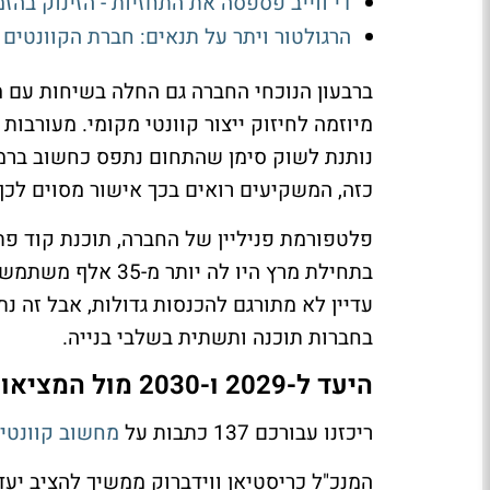
די־ווייב פספסה את התחזיות - הזינוק בה
הרגולטור ויתר על תנאים: חברת הקוונטים סוגרת עסקה
מיוזמה לחיזוק ייצור קוונטי מקומי. מעורבו
נותנת לשוק סימן שהתחום נתפס כחשוב ברמ
כזה, המשקיעים רואים בכך אישור מסוים לכך
פלטפורמת פניליין של החברה, תוכנת קוד פת
עדיין לא מתורגם להכנסות גדולות, אבל זה נ
בחברות תוכנה ותשתית בשלבי בנייה.
היעד ל-2029 ו-2030 מול המציאות של 2026
ריכזנו עבורכם 137 כתבות על
מחשוב קוונטי