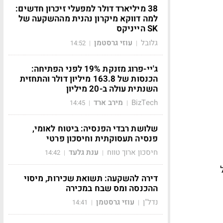
38 מיליארד דולר למפעלי זיכרון חדשים:
למה דווקא מיקרון נהנית מההשקעה של
SK הייניקס
גלובל
עוזי גרסטמן
14:52
|
|
ג'יי-פרוג מזנקת 19% לפני הפתיחה:
הכנסות של 163.8 מיליון דולר והתחזית
השנתית עולה ב-20 מיליון
BizTech
מירב ארד
14:45
|
|
שלושת רבדי הפנסיה: ביטוח לאומי,
פנסיה תעסוקתית וחיסכון פרטי
חיסכון ארוך טווח
ענת גלעד
14:42
|
|
ל
דירה להשקעה: תשואת שכירות, מיסוי
ההכנסה ומס שבח במכירה
נדל"ן
עוזי גרסטמן
14:41
|
|