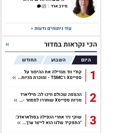
|
מירב ארד
(2)
עוד ניתוחים ודעות
הכי נקראות במדור
היום
השבוע
החודש
1
קת׳י ווד מגדילה את ההימור על
ספייסX ו־TSMC - ומוכרת מניות...
2
ההצפה שכולם חיכו לה: מיליארד
מניות ספייסX שוחררו למסחר -...
3
שוקי ניר אחרי הנפילה בסולאראדג':
"התפקיד שלנו הוא לייצר ערך...