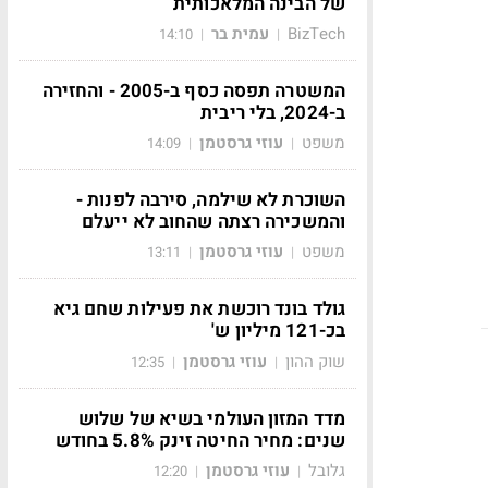
של הבינה המלאכותית
BizTech
עמית בר
14:10
|
|
המשטרה תפסה כסף ב-2005 - והחזירה
ב-2024, בלי ריבית
משפט
עוזי גרסטמן
14:09
|
|
השוכרת לא שילמה, סירבה לפנות -
והמשכירה רצתה שהחוב לא ייעלם
משפט
עוזי גרסטמן
13:11
|
|
גולד בונד רוכשת את פעילות שחם גיא
בכ-121 מיליון ש'
שוק ההון
עוזי גרסטמן
12:35
|
|
מדד המזון העולמי בשיא של שלוש
שנים: מחיר החיטה זינק 5.8% בחודש
גלובל
עוזי גרסטמן
12:20
|
|