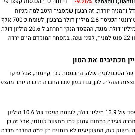
דיווחה כי ההכנסות קפצו פי
-9.26%
Xanadu Quantu
ל והמניה יורדת. זה רבעון שמסביר היטב למה מניות
המחשוב הקוונטי כל כך תנודתיות. החברה מטורונטו הכניסה 2.8 מיליון דולר ברבעון, לעומת כ-700 אלף
דולר בתקופה המקבילה ומעל צפי של כ-1.1 מיליון דולר. מנגד, ההפסד הנקי התרחב ל-20.6 מיליון דולר,
או 28 סנט למניה, לעומת 12.2 מיליון דולר, או 22 סנט למניה, לפני שנה. במסחר המוקדם היום ירדה
ן מכתיבים את הטון
של הטכנולוגיה שלה. ההכנסות כבר קיימות, אבל עיקר
צאות הנהלה. לכן, גם רבעון שבו החברה מוכרת יותר מהצפי
על בסיס אביטדה מתואמת, החברה רשמה הפסד של 13.9 מיליון דולר, לעומת הפסד של 10.6 מיליון
ברה צעירה בתחום עמוק כמו מחשוב קוונטי, אבל זה כן
ה. בשוק כזה, המשקיעים לא בוחנים רק כמה החברה מכרה