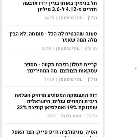
תל בנימין: באותו בניין ירדו ארבעה
חדרים מ-4.12 ל-3.6 מיליון
נדל"ן
עוזי גרסטמן
14:39
|
|
טענה שהבטיח לה הכל - מומחה: לא הבין
מלה ממה שאמר
משפט
עוזי גרסטמן
14:38
|
|
קריית מטלון בפתח תקווה - מספר
עסקאות מצומצם, מה המחירים?
נדל"ן
עוזי גרסטמן
14:19
|
|
דוח התעסוקה המפתיע מרחיק העלאת
ריבית והחוזים עולים; הישראלית
שמזנקת 19% ואטלסיאן קופצת 32%
גלובל
צוות גלובל
15:57
|
|
הטיה, מניפולציה ודיפ פייק: הצד האפל