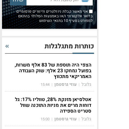
אני מאשר קבלת ניוזלטרים ודיוורים פרסומיים
בדואר אלקטרוני ו/או באמצעות הסלולר בהתאם
למפורט בסעיף 10 בתנאי השימוש
כותרות מתגלגלות
הצפי היה תוספת של 83 אלף משרות,
בפועל נמחקו 23 אלף: שוק העבודה
האמריקאי מתכווץ
גלובל
עוזי גרסטמן
15:44
|
|
אטלסיאן מזנקת 28%, טווליו 17%: גל
דוחות מרים את מניות התוכנה שוול
סטריט הספידה
גלובל
עוזי גרסטמן
15:00
|
|