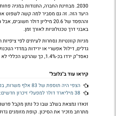
2030. מבחינת החברה, התנודות במניה פ
וההפסד של 20.6 מיליון דולר 
באבני דרך טכנולוגיות לאורך זמן.
מניות קוונטיות נסחרות לעיתים לפי ציפיות 
גדלים, דילול אפשרי או ירידות במדדי הטכנול
נאסד"ק ירדו בכ-1.4%, כך שהרקע הכללי לא עזר למניה.
קיראו עוד ב"גלובל"
הצפי היה תוספת של 83 אלף משרות, בפועל נמחקו 23 אלף: שוק העבודה האמריקאי מתכווץ
38 מיליארד דולר למפעלי זיכרון חדשים: למה דווקא מיקרון נהנית מההשקעה של SK הייניקס
זנאדו נמצאת בשלב שבו כל נתון מקבל פרשנות
מתרחב מזכיר את הסיכון. קופת מזומנים גדולה