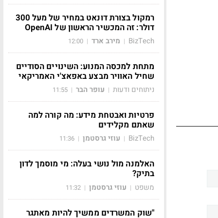
רמקול בצורת דונאט במחיר של מעל 300
דולר: זה המכשיר הראשון של OpenAI
BizTech
מירב ארד
12:00
|
|
מתחת למכסה המנוע: השינויים הסודיים
שחיל האוויר מבצע באפאצ'י האמריקאי
ניתוחים ודעות
עופר הבר
11:55
|
|
פרטיות ואבטחת מידע: מה קורה למה
שאתם מקלידים
BizTech
עוזי גרסטמן
11:36
|
|
האלמנה מול נושי בעלה: מי מוסמך לדון
בתיק?
משפט
עוזי גרסטמן
11:32
|
|
"שוק המשרדים ממשיך להיות מאתגר