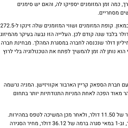
, כמה זמן המזומנים יספיקו לה, והאם יש סימנים
ים מסחריים.
במקרה של זנאדו, יש גם צד חיובי ברור יותר במאזן. קופת המזומנים ושווי המזומנים שלה זינקו ל-272.5
 בסוף מרץ, לעומת כ-16.2 מיליון דולר בלבד שנה קודם לכן. העלייה הזו נבעה בעיקר מהמיזוג
 חברת ספאק ומהשקעה פרטית של 275 מיליון דולר שנכנסה לחברה במסגרת המהלך. מבחינת חברה
 הוא נותן לה זמן להמשיך לפתח את הטכנולוגיה בלי לרוץ
במרץ, אחרי מיזוג עם חברת הספאק קריין הארבור אקוויזישן. המניה נרשמה
הר מאוד הפכה לאחת המניות התנודתיות יותר בתחום
ביום המסחר הראשון היא עלתה ב-15% למחיר של 11.50 דולר, ולאחר מכן המשיכה לטפס במהירות.
ב-16 באפריל היא כבר נסחרה עד 42.44 דולר, וב-1 במאי סגרה ברמה של 36.12 דולר, מחיר הסגירה