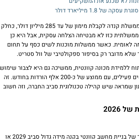
זמנות לא שכנע את המשקיעים
 של 1.8 מיליארד דולר
ברבעון הנוכחי החברה גם החלה בשיחות עם ממשלת קנדה לקבלת מימון של עד 285 מיליון דולר, כחלק
ת ממשלתית כזו לא מבטיחה הצלחה עסקית, אבל היא כן
ה לאומית. כאשר ממשלות מוכנות לשים כסף על תחום
 שלא מדובר רק בסיפור ספקולטיבי של וול סטריט.
וח ללמידת מכונה קוונטית, ממשיכה גם היא לצבור שימוש.
בתחילת מרץ היו לה יותר מ-35 אלף משתמשים פעילים, עם ממוצע של כ-200 אלף הורדות בחודש. זה
תון שמראה שיש קהילה טכנולוגית סביב החברה, וזה חשוב
המנכ"ל כריסטיאן ווידברוק ממשיך להציב יעד של בניית מחשב קוונטי בקנה מידה גדול סביב 2029 או