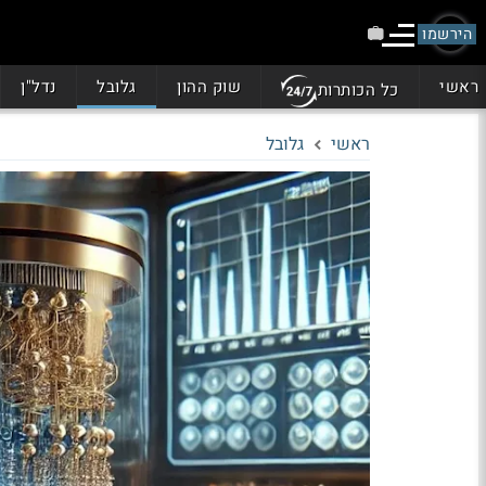
הירשמו
ראשי
שוק ההון
גלובל
נדל"ן
כל הכותרות
ראשי
גלובל