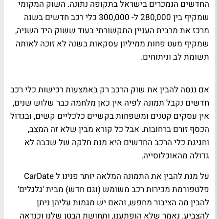
החדשים הנמכרים בישראל בתקופה נתונה. השוק המקומי
שמקיף בין 280,000 ל- 300,000 כלי רכב חדשים בשנה
מרכז את מרבית העניין התקשורתי בעוד ששוק היד השניה,
שמקיף מעט פחות ממיליון עסקאות בשנה לא זוכה לאותה
תשומת לב וניתוחים.
אם ננסה להבין את שוק הרכב רק באמצעות רכישות כלי רכב
חדשים נקבל תמונה לפיה אין כאן מלחמה כבר שלוש שנים,
אין עסקים קטנים ומשפחות בקשיים כלכליים קשים, ובגדול
הכסף זורם ברחובות. אבל כל קורא מבין שלא זה המצב,
וחגיגת כלי הרכב החדשים היא מנת חלקה של שכבה לא
גדולה מהאוכלוסייה.
על מנת להבין את התמונה המלאה יותר פנינו ל
CarDate
פלטפורמת מכירות רכב משומש (וגם חדש) מבית 'גלגלים'
להבין מה הציבור מחפש, והאם יש מגמות עליהן ניתן
להצביע. נאמר שלא הופתענו, ותחושת הבטן שלנו וכנראה