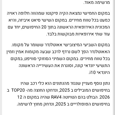
מרשימה מאוד.
במקום החמישי נמצאת הקיה פיקנטו שמהווה חלופה ראויה
כמעט בכל טווח מחירים. במקום השישי סיאט איביזה, והיא
המכונית האירופאית הראשונה בתוך 20 החיפושים, יחד עם
עוד שתי אירופאיות מבוקשות בלבד.
במקום השביעי המיצובישי אאוטלנדר ששומר על מקומו.
האאוטלנדר הפך לשם נרדף לרכב שבעה מקומות אמין וזמין
בכל טווח מחירים. במקום השמיני הסוזוקי סוויפט, במקום
התשיעי יונדאי קונה, וסוגרת את העשירייה הראשונה
היונדאי
i10
.
נתון נוסף מעניין שנגזר מהנתונים הוא כלי רכב שהיו
בחיפושים המובילים ב 2025, ונדחקו החוצה מה- 20
TOP
ב
2026. הבולט בהם הטויוטה
RAV4
שהיה במקום ה 12
בחיפושים הפופולריים ב 2025, ונדחק מחוץ לרשימה.