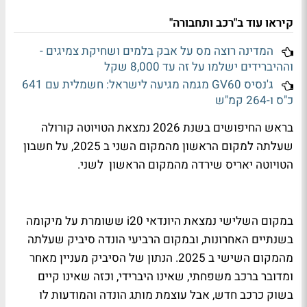
קיראו עוד ב"רכב ותחבורה"
המדינה רוצה מס על אבק בלמים ושחיקת צמיגים -
וההיברידים ישלמו על זה עד 8,000 שקל
ג'נסיס GV60 מגמה מגיעה לישראל: חשמלית עם 641
כ"ס ו-264 קמ"ש
בראש החיפושים בשנת 2026 נמצאת הטויוטה קורולה
שעלתה למקום הראשון מהמקום השני ב 2025, על חשבון
הטויוטה יאריס שירדה מהמקום הראשון
לשני.
במקום השלישי נמצאת היונדאי
i20
ששומרת על מיקומה
בשנתיים האחרונות, ובמקום הרביעי הונדה סיביק שעלתה
מהמקום השישי ב 2025. הנתון של הסיביק מעניין מאחר
ומדובר ברכב משפחתי, שאינו היברידי, וכזה שאינו קיים
בשוק כרכב חדש, אבל עוצמת מותג הונדה והמודעות לו