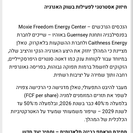
חיזוק אסטרטגי לפעילות בשוק האנרגיה
הנכסים הנרכשים – Moxie Freedom Energy Center
בפנסילבניה ותחנת Guernsey באוהיו – שייכים לחברת
Caithness Energy ולחברת ההשקעות בלאקרוק. טאלן
מציינת כי המהלך יחזק את היצע האנרגיה הנקי והיציב שלה,
במיוחד עבור לקוחות ענק כמו דאטה סנטרים היפרסקייליים,
הזקוקים לחשמל ברמות תפוקה גבוהות, בפריסה גאוגרפית
רחבה ותוך שמירה על יציבות רשתית.
מעבר להיבט התפעולי, טאלן מדגישה כי הרכישה צפויה
לשפר את תזרים המזומנים למניה (FCF per share)
בלמעלה מ־40% כבר בשנת 2026, ובלמעלה מ־50% עד
לשנת 2029 – שיפור משמעותי שמעיד על האטרקטיביות
הכלכלית של המהלך.
תמיכת טראמפ בבינה מלאכותית – ומחיר יעד חדש