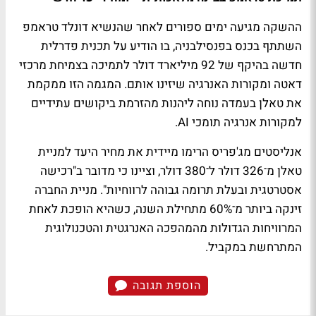
ההשקה מגיעה ימים ספורים לאחר שהנשיא דונלד טראמפ
השתתף בכנס בפנסילבניה, בו הודיע על תכנית פדרלית
חדשה בהיקף של 92 מיליארד דולר לתמיכה בצמיחת מרכזי
דאטה ומקורות האנרגיה שיזינו אותם. המגמה הזו ממקמת
את טאלן בעמדה נוחה ליהנות מהזרמת ביקושים עתידיים
למקורות אנרגיה תומכי AI.
אנליסטים מג'פריס הרימו מיידית את מחיר היעד למניית
טאלן מ־326 דולר ל־380 דולר, וציינו כי מדובר ב"רכישה
אסטרטגית ובעלת תרומה גבוהה לרווחיות". מניית החברה
זינקה ביותר מ־60% מתחילת השנה, כשהיא הופכת לאחת
המרוויחות הגדולות מהמהפכה האנרגטית והטכנולוגית
המתרחשת במקביל.
הוספת תגובה