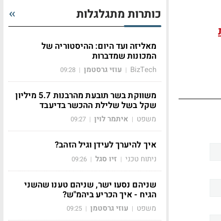
כותרות מתגלגלות
מאליזה ועד היום: ההיסטוריה של
המכונות שמדברות
BizTech
עוזי גרסטמן
09:28
|
|
משווקת בשר תובעת מהרבנות 5.7 מיליון
שקל בשל שלילת ההכשר בדיעבד
משפט
איתמר לוין
09:27
|
|
איך להיערך לעידן וגיל הזהב?
ניתוח טכני
זיו סגל
09:26
|
|
שניהם נסעו ישר, שניהם טענו שהשני
הגיח - איך הכריע ביהמ"ש?
משפט
עוזי גרסטמן
09:25
|
|