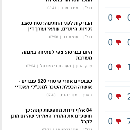
נדל"ן
מירב ארד
03:41
|
|
0
הבדיקות לפני החתימה: נסח טאבו,
זכויות, היתרים, שמאי ועורך דין
נדל"ן
עמית בר
07:58
|
|
0
היום בבורסה: צפי לפתיחה במגמה
מעורבת
0
שוק ההון
מערכת ביזפורטל
07:54
|
|
שבועיים אחרי פיטורי 620 עובדים -
אושרה הכפלת השכר למנכ״לי מאנדיי
0
בארץ
מנדי הניג
07:43
|
|
84 אלף דירות מחפשות קונה: כך
חושפים את המחיר האמיתי שהיזם מוכן
0
לקבל
נדל"ן
עוזי גרסטמן
07:31
|
|