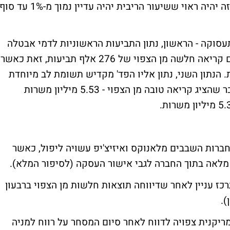
בנוגע להחלטת הריבית ואמר כי "אני חושב שזה יהיה ראוי ששיעור הריבית יהיה עדיין נמוך מ-1% עד סו
עסוקה - הראשון, נתון התביעות הראשוניות לדמי אבטלה
שהתפרסם בשעה 15:30 (שעון ישראל) ורשם קריאה חלשה מן הצפוי של 276 אלף תביעות, זאת כאשר
ריאה של 270 אלף תביעות. הנתון השני, נתון אליו הפד' מקדיש תשומת לב מיוחדת
הוא מספר המשרות הפתוחות בחודש ספטמבר שהציג קריאה טובה מן הצפוי - 5.53 מיליון משרות
חברות השבבים מלאנוקס ואיזיצ'יפ עשויה ליפול, כאשר
 מלאה בתוך החברה לגבי אישור העסקה
(לסיפור המלא).
ז עניין לאחר שדיווחה תוצאות חלשות מן הצפוי ברבעון
).
יקנית צפויה לדווח לאחר סיום המסחר על רווח למניה