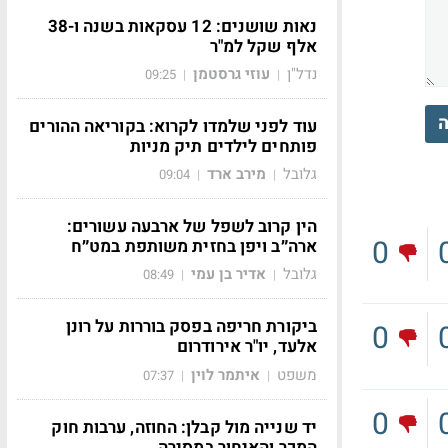
נאות שושנים: 12 עסקאות בשנה ו-38
אלף שקל למ"ר
נדל"ן
עוזי גרסטמן
09:25
|
|
ה
עוד לפני שלמדו לקרוא: בקוריאה ההורים
פותחים לילדים תיק מניות
גלובל
מירב ארד
09:04
|
|
הין קרוב לשפל של ארבעה עשורים:
0
ארה״ב ויפן בחזית משותפת במט״ח
גלובל
אדיר בן עמי
08:49
|
|
ביקורת חריפה בפסק בוררות על רונן
0
אלעד, יו"ר אירודרום
משפט
איתמר לוין
07:37
|
|
0
יד שנייה מול קבלן: החוזה, ערבות חוק
המכר והאיחור במסירה