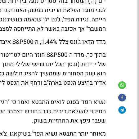
יום (ה') המסחר בוול סטריט ננעל בירידות 
לגבי מועד העלאת הריבית במשק האמריקני מ
הייתה, נגידת הפד', ג'נט ילן שנאמה בוושיגנ
המשבר" אך אכזבה כאשר לא התייחסה למצב 
מדד הדאו ג'ונס צלל 1.44%, ה-S&P500 איבד 1.4% והנאסד"ק השיל 1.22%.
של ירידות (ובסך הכל יום שישי שלילי מתוך
הוא שוק הסחורות שממשיך להציג חולשה כאש
אדיר בהיצע הנפט בארה"ב ודחף את
הנפט לי
נשיא הפד' בסנט לואיס התבטא ואמר כי
"הגי
שעבר ניפץ את התחזיות בשוק.
מאוחר יותר התבטא נשיא הפד' בשיקאגו, צ'א