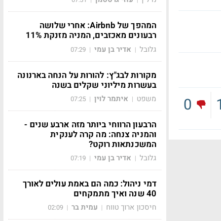
המהפך של Airbnb: אחרי שלושה
רבעונים מאכזבים, המניה מזנקת 11%
גלובל
אדיר בן עמי
07:29
|
|
מקורות לבג"ץ: להורות על הנחה בארנונה
בעשרות מיליוני שקלים בשנה
משפט
איתמר לוין
07:25
|
|
0
הרבעון הרווחי ביותר מזה ארבע שנים -
והמניה צנחה: מה קרה לענקית
המשכנתאות רוקט?
גלובל
אדיר בן עמי
07:19
|
|
דמי ניהול: כמה הם באמת עולים לאורך
40 שנה ואיך מתמקחים
חיסכון ארוך טווח
עמית בר
02:09
|
|