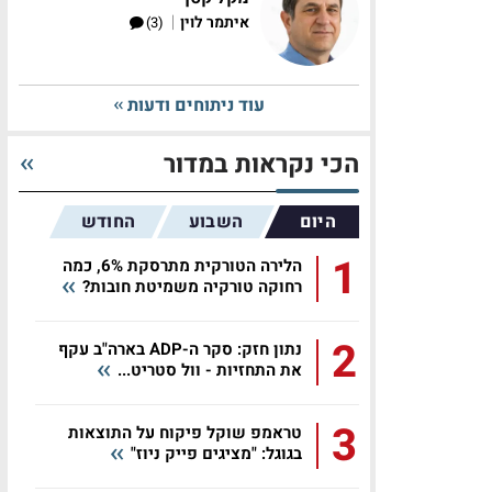
|
איתמר לוין
(3)
עוד ניתוחים ודעות
הכי נקראות במדור
היום
השבוע
החודש
1
הלירה הטורקית מתרסקת 6%, כמה
רחוקה טורקיה משמיטת חובות?
2
נתון חזק: סקר ה-ADP בארה"ב עקף
את התחזיות - וול סטריט...
3
טראמפ שוקל פיקוח על התוצאות
בגוגל: "מציגים פייק ניוז"