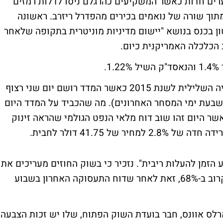
שערים חדות כאשר המשקיעים כהרגלם ניסו לדלות רמזים
תוך שורה של נואמים בכירים מהפדרל ריזרב. ראשונה
נטון בכנס בנושא "יישום מדיניות מוניטרית בתקופה שלאחר
הכלכלה האמריקנית כיום.
בתוך כך, מדד ה-S&P500 חוזר היום לטריטוריה השלילית לשנת 2015 כאשר המדד רושם יום שני רצוף
 שבעת ימי המסחר האחרונים). מה שהכביד על המדד היום
ר היום זהו שוב דוח מלאי הנפט הגולמי שהראה זינוק
רידה חדה
של 2.8% למחיר של 41.75 דולר לחבית.
ע הזמן להעלות ריבית"
. נזכיר כי בשוק החוזים מעריכים את
הסיכוי להעלאת ריבית כבר בחודש דצמבר הקרוב ב-68%, זאת לאחר שדוח התעסוקה האחרון בשבוע
רלס אוונס, חבר בועדת השוק הפתוח, שלו יש זכות הצבעה