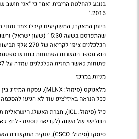
2016."
ביומן המאקרו, המשקיעים קיבלו צמד נתוני ת
הכלכלנים ציפו לק
פתוחות כאשר תחזית הכלכלנים עמדה על 5.37 מיליון משרות.
מניות במרכז
מלאנוקס (סימול: MLNX),
עסקת המיזוג בין 
ככל הנראה באיזי'ציפ עוד לא הגיעו להסכמה
כיל (סימול: ICL),
חברת האשלג הישראלית תרכ
השלישי של השנה
(לקריאה נוספת - לחץ כאן
סיסקו (סימול: CSCO),
ענקית התקשורת האמר