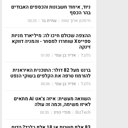
ניוד, איחוד חשבונות והכספים האבודים
בהר הכסף
חיסכון ארוך טווח
עמית בר
05:25
|
|
ההצפה שכולם חיכו לה: מיליארד מניות
ספייסX שוחררו למסחר - והמניה דווקא
זינקה
גלובל
אדיר בן עמי
01:00
|
|
ברנט מעל 82 דולר: התוכנית האיראנית
להורמוז טרפה את הקלפים בשוקי הנפט
גלובל
אדיר בן עמי
00:36
|
|
השוואה מעשית: איזה צ'אט AI מתאים
לאיזו משימה, וכמה זה עולה
BizTech
מנדי הניג
00:35
|
|
83 אלף משרות או 18 אלף בלבד? הדוח