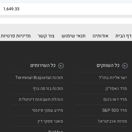
1,649.33
1,538.14
1,513.63
דף הבית
אודותינו
תנאי שימוש
צור קשר
מדיניות פרטיות
1,487.31
1,452.32
כל השווקים
כל השירותים
1,373.26
ישראליות בחו"ל
תוכנת Terminal Bizportal
1,095.74
מדד נאסד"ק
תוכנת בורסה גרף
1,091.48
מדד דאו ג'ונס
הנהלת חשבונות דיגיטלית
1,067.46
מדד 500 S&P
מידע עסקי פיננסי
1,049.88
מניות ארביטראז'
מאגר פסקי דין
993.63