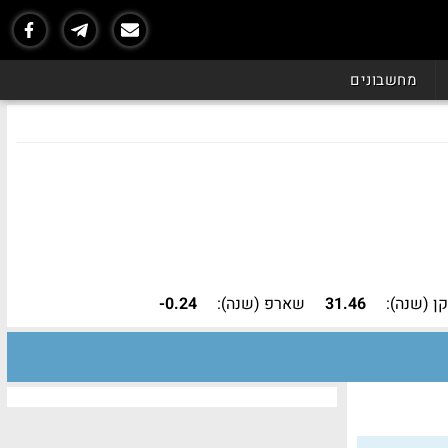
מחשבונים
ן (שנה):
31.46
שארפ (שנה):
-0.24