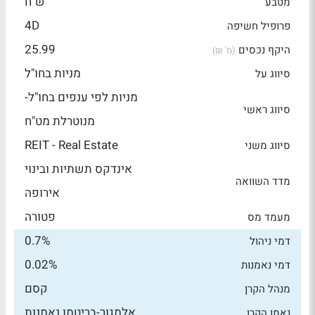
ש"ח
מטבע
4D
פרופיל חשיפה
25.99
היקף נכסים
(מ' ₪)
מניות בחו"ל
סיווג על
מניות לפי ענפים בחו"ל-
סיווג ראשי
מנוטרלת מט"ח
REIT - Real Estate
סיווג משני
אינדקס תשתיות ובינוי
מדד השוואה
אירופה
פטורה
מעמד מס
0.7%
דמי ניהול
0.02%
דמי נאמנות
קסם
מנהל הקרן
אלמגור-בריטמן נאמנות
נאמן הקרן