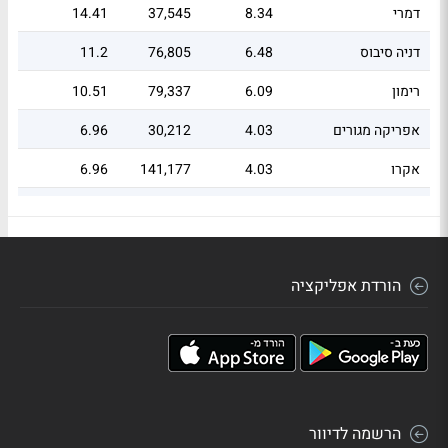
דמרי
8.34
37,545
14.41
דניה סיבוס
6.48
76,805
11.2
רימון
6.09
79,337
10.51
אפריקה מגורים
4.03
30,212
6.96
אקרו
4.03
141,177
6.96
אזורים
3.74
395,763
6.46
פרשקובסקי
3.61
37,361
6.23
הורדת אפליקציה
עמרם
3.14
130,389
5.42
לוינשטין הנדסה
2.74
9,024
4.74
דוניץ
2.54
18,334
4.38
לוזון קבוצה
2.46
640,882
4.25
הרשמה לדיוור
חג'ג' נדלן
1.63
103,580
2.82