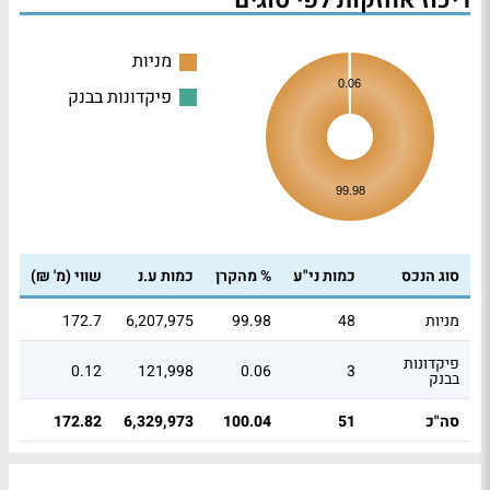
ריכוז אחזקות לפי סוגים
מניות
0.06
פיקדונות בבנק
99.98
סוג הנכס
כמות ני"ע
% מהקרן
כמות ע.נ
שווי (מ' ₪)
מניות
48
99.98
6,207,975
172.7
פיקדונות
0.12
121,998
0.06
3
בבנק
סה"כ
51
100.04
6,329,973
172.82