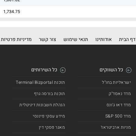
1,734.75
1,682.58
1,536.75
דף הבית
אודותינו
תנאי שימוש
צור קשר
מדיניות פרטיות
1,519.16
1,434.82
כל השווקים
כל השירותים
1,274.9
ישראליות בחו"ל
תוכנת Terminal Bizportal
1,090.71
מדד נאסד"ק
תוכנת בורסה גרף
1,088.73
מדד דאו ג'ונס
הנהלת חשבונות דיגיטלית
1,057.68
מדד 500 S&P
מידע עסקי פיננסי
1,049.06
מניות ארביטראז'
מאגר פסקי דין
1,018.74