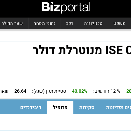
משפט
טכנולוגיה
רכב
נתוני מסחר
שער הדולר
2
% 12 חודשים:
40.02%
סטיית תקן (שנה):
26.64
שארפ
ים ופדיונות
סקירות
פרופיל
דיבידנדים