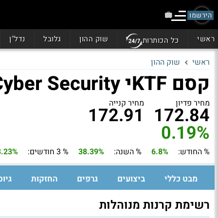
הירשמו
ראשי
שוק ההון
גלובל
נדל"ן
כל הכותרות
ראשי
שוק ההון
קסם KTFי ISE Cyber Security מנוטרלת דולר
מחיר פדיון
מחיר קנייה
172.91
172.84
0.19%
% החודש:
6.8%
% השנה:
38.39%
% 3 חודשים:
8.23%
מבט כללי
ביצועים
גרפים
החזקות
גיוס
רשימת קרנות מנוהלות