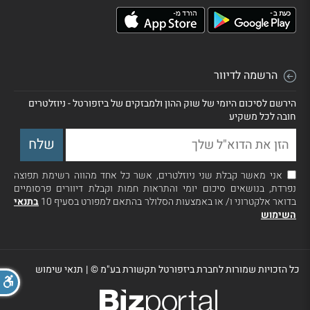
הרשמה לדיוור
הירשם לסיכום היומי של שוק ההון ולמבזקים של ביזפורטל - ניוזלטרים
חובה לכל משקיע
אני מאשר קבלת שני ניוזלטרים, אשר כל אחד מהווה רשימת תפוצה
נפרדת, בנושאים סיכום יומי והתראות חמות וקבלת דיוורים פרסומיים
בדואר אלקטרוני ו/ או באמצעות הסלולר בהתאם למפורט בסעיף 10
בתנאי
השימוש
כל הזכויות שמורות לחברת ביזפורטל תקשורת בע"מ ©
|
תנאי שימוש