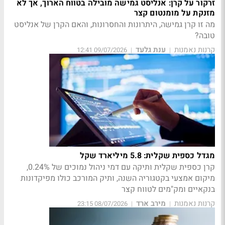
זרקור על קרן: אנליסט גמישה מובילה בטווח הארוך, אך לא
מזנקת על מומנטום קצר
מה זו קרן גמישה, היתרונות והחסרונות, והאם הקרן של אנליסט
טובה?
קרנות נאמנות
ענת גלעד
09/07/2026 12:41
|
|
מגדל כספית שקלית: 5.8 מיליארד שקל
קרן כספית שקלית ותיקה עם דמי ניהול נמוכים של 0.24%,
מיקום אמצעי בקטגוריה השנה, ותיק המורכב כולו מפיקדונות
בנקאיים ומק"מים לטווח קצר
קרנות נאמנות
מירב ארד
08/07/2026 23:15
|
|