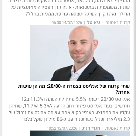
המנייתי משתלמת; בכל זאת, אסטרטגיות השקעה שונות יוצרות
שונות משמעותית בתשואות - איזה קרן הפסידה מאופציות על
הדולר, ואיזו קרן השיגה תשואה עודפת ממניות בחו"ל?
קרנות נאמנות
גיא טל
14/07/2026 06:00
|
|
שתי קרנות של אנליסט בצמרת ה-20/80: מה הן עושות
אחרת?
אנליסט 20/80 רשמה 5.5% מתחילת השנה ו11.3% ב12
חודשים, בעוד אנליסט פיזור רחב הגיעה ל5.3% ו11.7%; שתיהן
עקפו את הממוצע הענפי רק שאחת עשתה את זה עם ניהול של
2.3 מיליארד שקל כשהשניה עם כ-86 מיליון שקל בלבד
קרנות נאמנות
מנדי הניג
12/07/2026 10:52
|
|