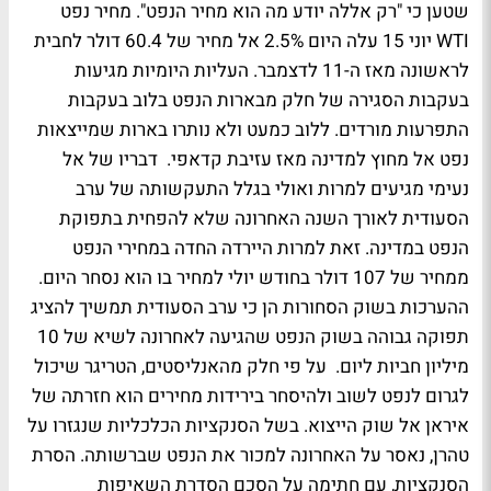
שטען כי "רק אללה יודע מה הוא מחיר הנפט". מחיר
נפט
WTI יוני 15
עלה היום 2.5% אל מחיר של 60.4 דולר לחבית
לראשונה מאז ה-11 לדצמבר. העליות היומיות מגיעות
בעקבות הסגירה של חלק מבארות הנפט בלוב בעקבות
התפרעות מורדים. ללוב כמעט ולא נותרו בארות שמייצאות
נפט אל מחוץ למדינה מאז עזיבת קדאפי. דבריו של אל
נעימי מגיעים למרות ואולי בגלל התעקשותה של ערב
הסעודית לאורך השנה האחרונה שלא להפחית בתפוקת
הנפט במדינה. זאת למרות היירדה החדה במחירי הנפט
ממחיר של 107 דולר בחודש יולי למחיר בו הוא נסחר היום.
ההערכות בשוק הסחורות הן כי ערב הסעודית תמשיך להציג
תפוקה גבוהה בשוק הנפט שהגיעה לאחרונה לשיא של 10
מיליון חביות ליום. על פי חלק מהאנליסטים, הטריגר שיכול
לגרום לנפט לשוב ולהיסחר בירידות מחירים הוא חזרתה של
איראן אל שוק הייצוא. בשל הסנקציות הכלכליות שנגזרו על
טהרן, נאסר על האחרונה למכור את הנפט שברשותה. הסרת
הסנקציות, עם חתימה על הסכם הסדרת השאיפות