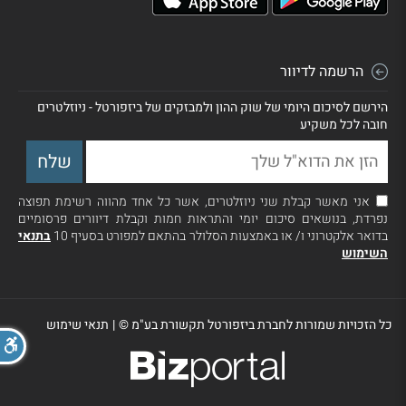
הרשמה לדיוור
הירשם לסיכום היומי של שוק ההון ולמבזקים של ביזפורטל - ניוזלטרים
חובה לכל משקיע
אני מאשר קבלת שני ניוזלטרים, אשר כל אחד מהווה רשימת תפוצה
נפרדת, בנושאים סיכום יומי והתראות חמות וקבלת דיוורים פרסומיים
בדואר אלקטרוני ו/ או באמצעות הסלולר בהתאם למפורט בסעיף 10
בתנאי
השימוש
כל הזכויות שמורות לחברת ביזפורטל תקשורת בע"מ ©
|
תנאי שימוש