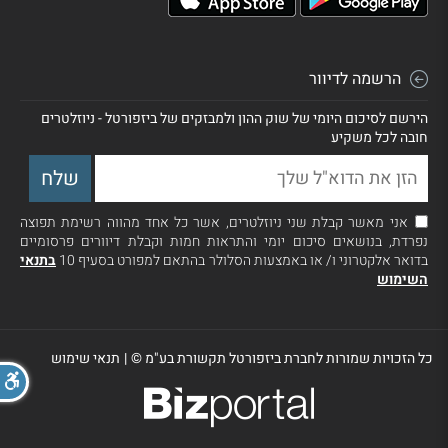
הרשמה לדיוור
הירשם לסיכום היומי של שוק ההון ולמבזקים של ביזפורטל - ניוזלטרים
חובה לכל משקיע
אני מאשר קבלת שני ניוזלטרים, אשר כל אחד מהווה רשימת תפוצה
נפרדת, בנושאים סיכום יומי והתראות חמות וקבלת דיוורים פרסומיים
בדואר אלקטרוני ו/ או באמצעות הסלולר בהתאם למפורט בסעיף 10
בתנאי
השימוש
כל הזכויות שמורות לחברת ביזפורטל תקשורת בע"מ ©
|
תנאי שימוש