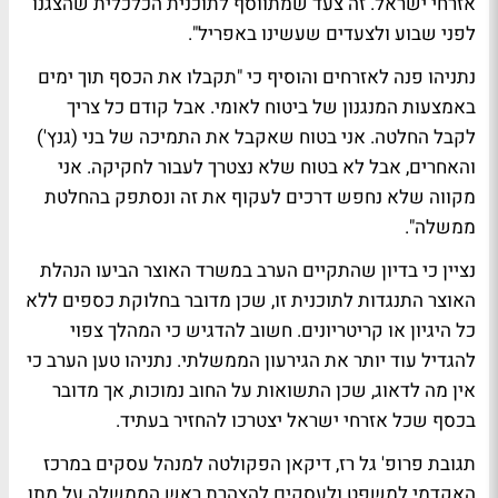
אזרחי ישראל. זה צעד שמתווסף לתוכנית הכלכלית שהצגנו
לפני שבוע ולצעדים שעשינו באפריל".
נתניהו פנה לאזרחים והוסיף כי "תקבלו את הכסף תוך ימים
באמצעות המנגנון של ביטוח לאומי. אבל קודם כל צריך
לקבל החלטה. אני בטוח שאקבל את התמיכה של בני (גנץ')
והאחרים, אבל לא בטוח שלא נצטרך לעבור לחקיקה. אני
מקווה שלא נחפש דרכים לעקוף את זה ונסתפק בהחלטת
ממשלה".
נציין כי בדיון שהתקיים הערב במשרד האוצר הביעו הנהלת
האוצר התנגדות לתוכנית זו, שכן מדובר בחלוקת כספים ללא
כל היגיון או קריטריונים. חשוב להדגיש כי המהלך צפוי
להגדיל עוד יותר את הגירעון הממשלתי. נתניהו טען הערב כי
אין מה לדאוג, שכן התשואות על החוב נמוכות, אך מדובר
בכסף שכל אזרחי ישראל יצטרכו להחזיר בעתיד.
תגובת פרופ' גל רז, דיקאן הפקולטה למנהל עסקים במרכז
האקדמי למשפט ולעסקים להצהרת ראש הממשלה על מתן