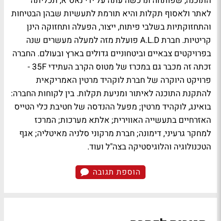
התוכנה, שפותחה ונרכשה עתה על ידי נאס"א, תכליתה
לאתר ולאסוף תקלות והיא תורמת לתעשיות שבהן הבטיחות
והתחזוקתיות בשלבי פיתוח, ייצור, הפעלה ותחזוקה הינן
קריטיות. חברת A.L.D פועלת מזה למעלה מעשרים שנה
בפרויקטים צבאיים וביטחוניים גדולים בארץ ובעולם. החברה
זכתה זה מכבר גם במכרז של מטוס הקרב העתידי 35F -
פרויקט היוקרה של חברת לוקהיד מרטין האמריקאית
להתקנת התוכנה לאיתור ומניעת תקלות. בין לקוחות החברה:
בואינג, לוקהיד מרטין; מפעל ההנדסה של חטיבת כלי הטייס
האזרחיים בתעשייה האווירית; אלתא מערכות; המרכז
למחקר גרעיני, דימונה; חברת מרקוני סלניה מאיטליה; אגף
הטכנולוגיה והלוגיסטיקה בצה"ל ועוד.
הוספת תגובה