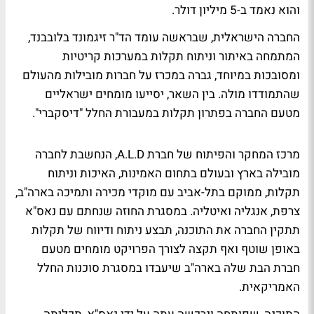
והוא נאמד ב-5 מיליון דולר.
החברה הישראלית, שבראשה עומד הד"ר זיגמונד בלובבנד,
המתמחה באיתור וניתוח תקלות במערכות קריטיות
ומסובכות במיוחד, גברה במכרז על חברות מובילות מהעולם
שהתמודדו מולה. בין השאר, יסייעו מומחים ישראליים
מטעם החברה בפתרון תקלות במעבורת החלל "דיסקברי".
מרכז המחקר והפיתוח של חברת A.L.D, הנחשבת לחברה
מובילה בארץ ובעולם בתחום האמינות, האיכות וניתוח
תקלות, ממוקם בתל-אביב עם מוקדי מכירה ותמיכה בארה"ב,
צרפת, אנגליה ואיטליה. במסגרת החוזה שנחתם עם נאס"א
תתקין החברה את התוכנה, תבצע ניתוח ודיווח של תקלות
באופן שוטף ואף תקצה לצורך הפרויקט מומחים מטעם
חברת הבת שלה בארה"ב שיעבדו במסגרת סוכנות החלל
האמריקאית.