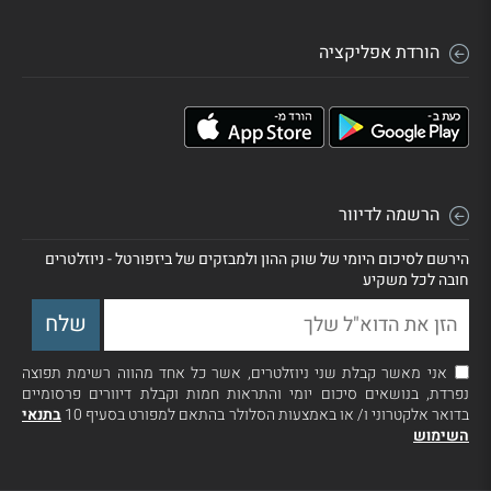
הורדת אפליקציה
הרשמה לדיוור
הירשם לסיכום היומי של שוק ההון ולמבזקים של ביזפורטל - ניוזלטרים
חובה לכל משקיע
אני מאשר קבלת שני ניוזלטרים, אשר כל אחד מהווה רשימת תפוצה
נפרדת, בנושאים סיכום יומי והתראות חמות וקבלת דיוורים פרסומיים
בדואר אלקטרוני ו/ או באמצעות הסלולר בהתאם למפורט בסעיף 10
בתנאי
השימוש