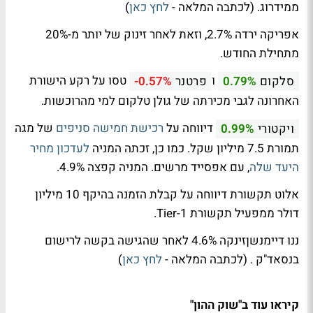
ממידרוג. (לכתבה המלאה -
לחץ כאן
)
אפריקה ירדה 2.7%, וזאת לאחר זינוק של יותר מ-20%
מתחילת החודש.
ו
טסו על רקע הישורת
סלקום
0.79%
פרטנר
-0.57%
האחרונה לגבי מכירתה של גולן טלקום למי מהרוכשות.
דיווחה על
רכישת חמישה סניפים
של מגה
ויקטורי
0.99%
תמורת 7.5 מיליון שקל. כמו כן, זכתה המניה
לעדכון מחיר
היעד שלה
, עם אפסייד מרשים. המניה קפצה 4.9%.
אלוט תקשורת דיווחה על קבלת הזמנה בהיקף 10 מיליון
דולר ממפעיל תקשורת Tier-1.
ננו דיימנשןזינקה 4.6% לאחר שהגישה בקשה לרישום
בנסאד"ק . (לכתבה המלאה -
לחץ כאן
)
קיראו עוד ב"שוק ההון"