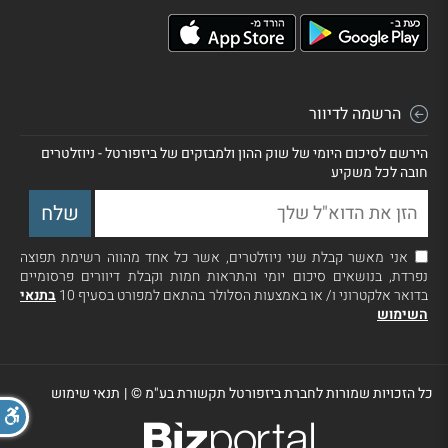
הרשמה לדיוור
הירשם לסיכום היומי של שוק ההון ולמבזקים של ביזפורטל - ניוזלטרים
חובה לכל משקיע
אני מאשר קבלת שני ניוזלטרים, אשר כל אחד מהווה רשימת תפוצה
נפרדת, בנושאים סיכום יומי והתראות חמות וקבלת דיוורים פרסומיים
בדואר אלקטרוני ו/ או באמצעות הסלולר בהתאם למפורט בסעיף 10
בתנאי
השימוש
כל הזכויות שמורות לחברת ביזפורטל תקשורת בע"מ ©
|
תנאי שימוש