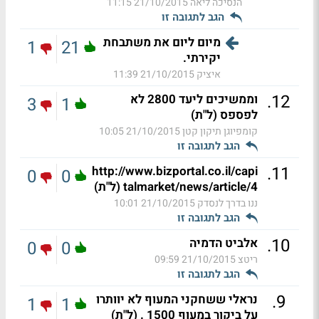
הנסיכה ליאה
21/10/2015 11:15
הגב לתגובה זו
מיום ליום את משתבחת
1
21
יקירתי.
איציק
21/10/2015 11:39
.
12
וממשיכים ליעד 2800 לא
3
1
לפספס (ל"ת)
קומפיוגן תיקון קטן
21/10/2015 10:05
הגב לתגובה זו
.
11
http://www.bizportal.co.il/capi
0
0
talmarket/news/article/4 (ל"ת)
ננו בדרך לנסדק
21/10/2015 10:01
הגב לתגובה זו
.
10
אלביט הדמיה
0
0
ריטצ
21/10/2015 09:59
הגב לתגובה זו
.
9
נראלי ששחקני המעוף לא יוותרו
1
1
על ביקור במעוף 1500 . (ל"ת)