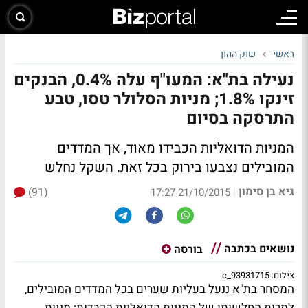
ראשי
שוק ההון
נעילה בת"א: המעו"ף עלה 0.4%, הבנקים
זינקו 1.8%; מניות הסלולר טסו, טבע
התרסקה בסיום
המניות הדואליות הכבידו מאוד, אך המדדים
המובילים נצבעו בירוק בכל זאת. השקל נחלש
גיא בן סימון
(91)
|
21/10/2015 17:27
נושאים בכתבה
בורסה
צילום: 93931715_c
המסחר בת"א ננעל בעליות שערים בכל המדדים המובילים,
למרות החלשותן של המניות הדואליות הכבדות: מניות