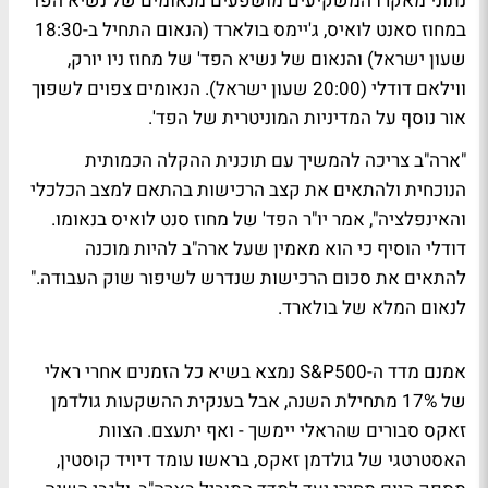
נתוני מאקרו המשקיעים מושפעים מנאומים של נשיא הפד'
במחוז סאנט לואיס, ג'יימס בולארד (הנאום התחיל ב-18:30
שעון ישראל) והנאום של נשיא הפד' של מחוז ניו יורק,
ווילאם דודלי (20:00 שעון ישראל). הנאומים צפוים לשפוך
אור נוסף על המדיניות המוניטרית של הפד'.
"ארה"ב צריכה להמשיך עם תוכנית ההקלה הכמותית
הנוכחית ולהתאים את קצב הרכישות בהתאם למצב הכלכלי
והאינפלציה", אמר יו"ר הפד' של מחוז סנט לואיס בנאומו.
דודלי הוסיף כי הוא מאמין שעל ארה"ב להיות מוכנה
להתאים את סכום הרכישות שנדרש לשיפור שוק העבודה."
לנאום המלא של בולארד.
אמנם מדד ה-S&P500 נמצא בשיא כל הזמנים אחרי ראלי
של 17% מתחילת השנה, אבל בענקית ההשקעות גולדמן
זאקס סבורים שהראלי יימשך - ואף יתעצם. הצוות
האסטרטגי של גולדמן זאקס, בראשו עומד דיויד קוסטין,