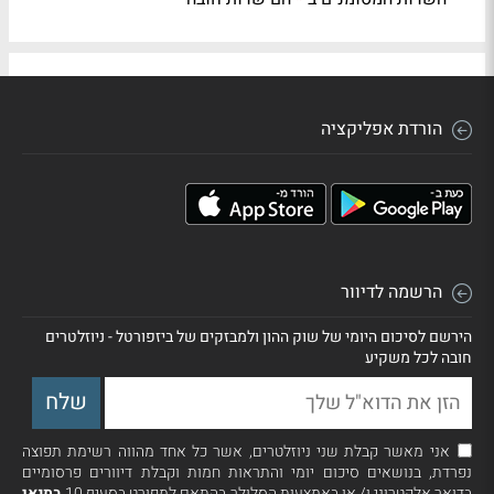
הורדת אפליקציה
הרשמה לדיוור
הירשם לסיכום היומי של שוק ההון ולמבזקים של ביזפורטל - ניוזלטרים
חובה לכל משקיע
אני מאשר קבלת שני ניוזלטרים, אשר כל אחד מהווה רשימת תפוצה
נפרדת, בנושאים סיכום יומי והתראות חמות וקבלת דיוורים פרסומיים
בדואר אלקטרוני ו/ או באמצעות הסלולר בהתאם למפורט בסעיף 10
בתנאי