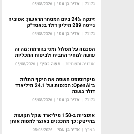
גלובל
אדיר בן עמי
05/08/2026
|
|
זינקה 24% ביום המסחר הראשון: אטוביה
גייסה 289 מיליון דולר בנאסד״ק
גלובל
אדיר בן עמי
05/08/2026
|
|
הסכמה על מסלול זמני בהורמוז: מה זה
עושה למחיר החבית ולביטוח המכליות
אנרגיה ותשתיות
משה כסיף
05/08/2026
|
|
מיקרוסופט חשפה את היקף התלות
ב־OpenAI: הכנסות של 24.1 מיליארד
דולר בשנה
גלובל
אדיר בן עמי
05/08/2026
|
|
אופציות ב-150 מיליארד שקל תקועות
בהייטק: כך מתכננים באוצר למסות אותן
בארץ
אדיר בן עמי
05/08/2026
|
|