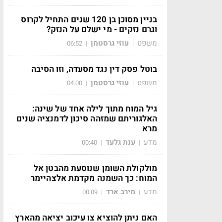
בניין מסוכן בן 120 שנים התחיל לקרוס
וגרם נזקים - מי ישלם על הנזק?
משפט
עוזי גרסטמן
06:52
|
|
בוטל פסק דין נגד מסעדה, וזו הסיבה
משפט
עוזי גרסטמן
04:00
|
|
גיל המוח מתוך לילה אחד של שינה:
האלגוריתם שמזהה סיכון לדמנציה שנים
מרא
מדע
ענת גלעד
00:40
|
|
מולקולת השומן שנוסעת מהבטן אל
המוח: כך השמנה מקדמת אלצהיימר
מדע
מירב ארד
00:09
|
|
האם ניתן להוציא צו עיכוב יציאה מהארץ