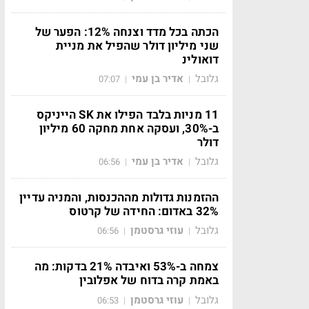
הכתה בכל מדד וצנחה 12%: הפער של
שני מיליון דולר שהפיל את מניית
דואולינ
גלובל
אדיר בן עמי
07:07
|
|
11 מניות בלבד הפילו את SK הייניקס
ב-30%, ועסקה אחת מחקה 60 מיליון
דולר
גלובל
אדיר בן עמי
06:56
|
|
ההזמנות גדולות מההכנסות, והמניה עדיין
32% באדום: החידה של קרטוס
גלובל
עוזי גרסטמן
06:56
|
|
צמחה ב-53% ואיבדה 21% בדקות: מה
באמת קרה בדוח של אפלובין
גלובל
עוזי גרסטמן
06:53
|
|