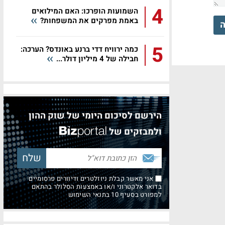
4
השמועות הופרכו: האם המילואים
באמת מפרקים את המשפחות?
ה
5
כמה ירוויח דדי ברנע באונדס? הערכה:
חבילה של 4 מיליון דולר...
הירשם לסיכום היומי של שוק ההון
ולמבזקים של
אני מאשר קבלת ניוזלטרים ודיוורים פרסומיים
בדואר אלקטרוני ו/או באמצעות הסלולר בהתאם
למפורט בסעיף 10 בתנאי השימוש