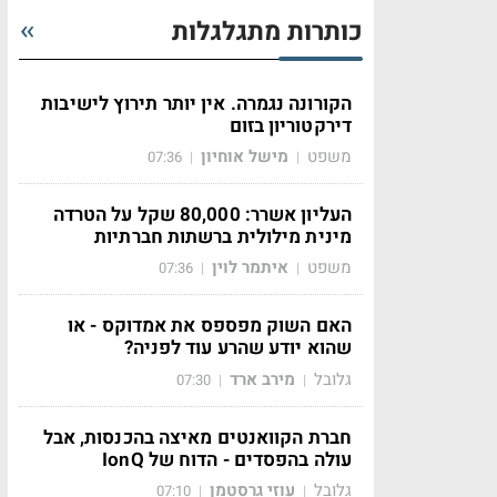
כותרות מתגלגלות
הקורונה נגמרה. אין יותר תירוץ לישיבות
דירקטוריון בזום
משפט
מישל אוחיון
07:36
|
|
העליון אשרר: 80,000 שקל על הטרדה
מינית מילולית ברשתות חברתיות
משפט
איתמר לוין
07:36
|
|
האם השוק מפספס את אמדוקס - או
שהוא יודע שהרע עוד לפניה?
גלובל
מירב ארד
07:30
|
|
חברת הקוואנטים מאיצה בהכנסות, אבל
עולה בהפסדים - הדוח של IonQ
גלובל
עוזי גרסטמן
07:10
|
|