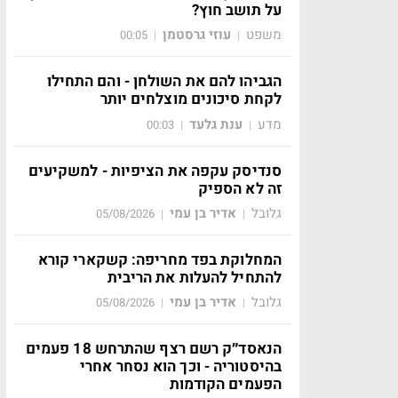
על תושב חוץ?
משפט
עוזי גרסטמן
00:05
|
|
הגביהו להם את השולחן - והם התחילו
לקחת סיכונים מוצלחים יותר
מדע
ענת גלעד
00:03
|
|
סנדיסק עקפה את הציפיות - למשקיעים
זה לא הספיק
גלובל
אדיר בן עמי
05/08/2026
|
|
המחלוקת בפד מחריפה: קשקארי קורא
להתחיל להעלות את הריבית
גלובל
אדיר בן עמי
05/08/2026
|
|
הנאסד״ק רשם רצף שהתרחש 18 פעמים
בהיסטוריה - וכך הוא נסחר אחרי
הפעמים הקודמות