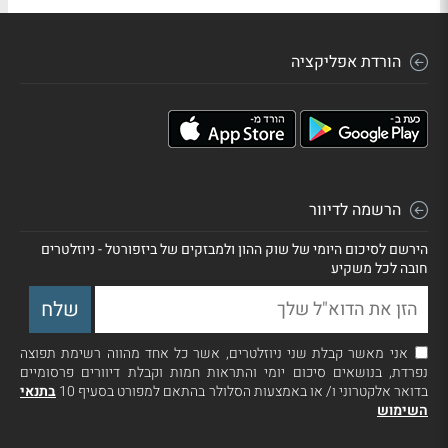
הורדת אפליקציה
הרשמה לדיוור
הירשם לסיכום היומי של שוק ההון ולמבזקים של ביזפורטל - ניוזלטרים
חובה לכל משקיע
אני מאשר קבלת שני ניוזלטרים, אשר כל אחד מהווה רשימת תפוצה
נפרדת, בנושאים סיכום יומי והתראות חמות וקבלת דיוורים פרסומיים
בדואר אלקטרוני ו/ או באמצעות הסלולר בהתאם למפורט בסעיף 10
בתנאי
השימוש