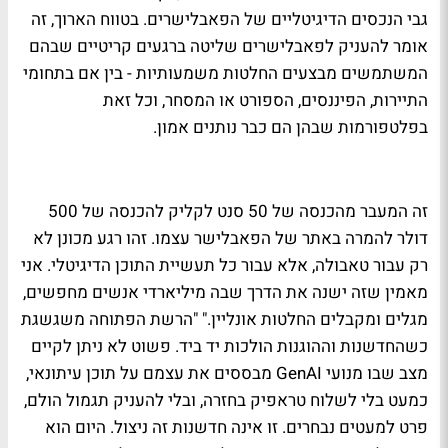
גבי הנכסים הדיגיטליים של הפאבלישרים. בטווח הארוך, זה
אומר להעניק לפאבלישרים שליטה ברגעים קריטיים שבהם
המשתמשים מבצעים החלטות משמעותיות - בין אם בתחומי
התיירות, הפיננסים, הספורט או המסחר, וכל זאת
בפלטפורמות שבהן הם כבר נותנים אמון.
זה המעבר מהכנסה של 50 סנט לקליק להכנסה של 500
דולר להמרה באתר של הפאבלישר עצמו. זהו רגע מכונן לא
רק עבור טאבולה, אלא עבור כל תעשיית התוכן הדיגיטלי. אני
מאמין שזה ישנה את הדרך שבה מיליארדי אנשים מחפשים,
מגלים ומקבלים החלטות אונליין." "הרשת הפתוחה משגשגת
כשהחדשנות וההוגנות הולכות יד ביד. פשוט לא ניתן לקיים
מצב שבו מנועי GenAI מבססים את עצמם על תוכן עיתונאי,
כמעט בלי לשלוח טראפיק בחזרה, ובלי להעניק תגמול הולם,
פרט למעטים נבחרים. זו אינה חדשנות זה ניצול. היום הוא