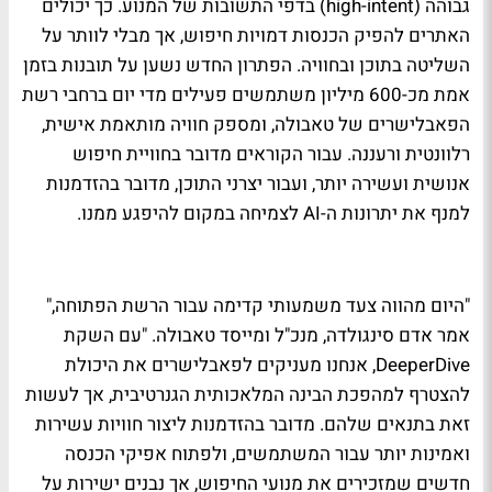
גבוהה (high-intent) בדפי התשובות של המנוע. כך יכולים
האתרים להפיק הכנסות דמויות חיפוש, אך מבלי לוותר על
השליטה בתוכן ובחוויה. הפתרון החדש נשען על תובנות בזמן
אמת מכ-600 מיליון משתמשים פעילים מדי יום ברחבי רשת
הפאבלישרים של טאבולה, ומספק חוויה מותאמת אישית,
רלוונטית ורעננה. עבור הקוראים מדובר בחוויית חיפוש
אנושית ועשירה יותר, ועבור יצרני התוכן, מדובר בהזדמנות
למנף את יתרונות ה-AI לצמיחה במקום להיפגע ממנו.
"היום מהווה צעד משמעותי קדימה עבור הרשת הפתוחה,"
אמר אדם סינגולדה, מנכ"ל ומייסד טאבולה. "עם השקת
DeeperDive, אנחנו מעניקים לפאבלישרים את היכולת
להצטרף למהפכת הבינה המלאכותית הגנרטיבית, אך לעשות
זאת בתנאים שלהם. מדובר בהזדמנות ליצור חוויות עשירות
ואמינות יותר עבור המשתמשים, ולפתוח אפיקי הכנסה
חדשים שמזכירים את מנועי החיפוש, אך נבנים ישירות על