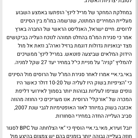
לטובת יצרניות האשלג.
במחלקת המחקר של מריל לינץ' הופתעו באמצע השבוע
מעליית המחירים המתונה, שנרשמה במו"מ בין הסינים
לרוסים. חיים ישראל, האנליסט הראשי של החברה בארץ
אמר כי סגירת המו"מ בהחלט תמוהה לנוכח העליה בביקושים
מצד יבואניות גדולות דוגמת ברזיל וארה"ב וזאת אל מול
הידוק המלאים שביצעה פוטאש. במריל לינץ' ממשיכים
להמליץ "קניה" על מניית כי"ל במחיר יעד 27 שקל למניה.
באי.בי.איי אמרו לאחר סגירת המו"ל של הרוסים מול הסינים
כי "הציפיות בשוק היו לעליה של 10-20 דולר כאשר היו
גופים שציפו לעליות גבוהות יותר בסמוך לאירועי דליפת
המכרה של "אורקלי" הרוסית. אנו מעריכים כי החוזה מהווה
אכזבה בשוק במיוחד לאור האופטימיות לגבי שנת 2007,
סביב העלייה החדה במחירי הסחורות.
יובל זעירא, מאי.בי.איי הוסיף כי "אי הצלחתה של BPC לסגור
חוזה בעלייה גבוהה יותר בזמנים בהם יש צמצום בהיצע מול