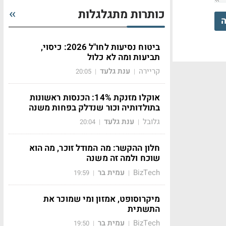
כותרות מתגלגלות
ה
ביטוח נסיעות לחו"ל 2026: כיסוי,
תביעות ומה לא כלול
קריירה
ענת גלעד
20:05
|
|
אוקלו מזנקת 14%: הכנסות ראשונות
בתולדותיה וכור שנדלק בפחות משנה
גלובל
ענת גלעד
20:04
|
|
חלון ההקשר: מה המודל זוכר, מה הוא
שוכח ולמה זה משנה
BizTech
עמית בר
19:59
|
|
מיקרוסופט, אמזון ומי שמוכר את
התשתית
BizTech
עמית בר
19:50
|
|