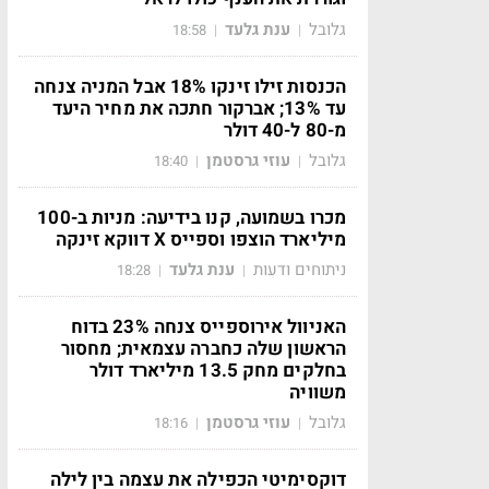
גלובל
ענת גלעד
18:58
|
|
הכנסות זילו זינקו 18% אבל המניה צנחה
עד 13%; אברקור חתכה את מחיר היעד
מ-80 ל-40 דולר
גלובל
עוזי גרסטמן
18:40
|
|
מכרו בשמועה, קנו בידיעה: מניות ב-100
מיליארד הוצפו וספייס X דווקא זינקה
ניתוחים ודעות
ענת גלעד
18:28
|
|
האניוול אירוספייס צנחה 23% בדוח
הראשון שלה כחברה עצמאית; מחסור
בחלקים מחק 13.5 מיליארד דולר
משוויה
גלובל
עוזי גרסטמן
18:16
|
|
דוקסימיטי הכפילה את עצמה בין לילה