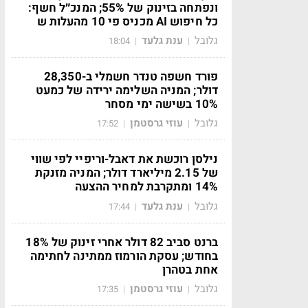
ונפתחה בזינוק של 55%; המנכ״ל חשף:
כל חיפוש AI מכניס פי 10 מהעלות ש
גלובל
ענת גלעד
18:04
|
|
פורד חשפה טנדר חשמלי ב-28,350
דולר; המניה השלימה ירידה של כמעט
10% בשישה ימי מסחר
גלובל
עוזי גרסטמן
17:52
|
|
נילסן רוכשת את דאבל-וריפיי לפי שווי
של 2.15 מיליארד דולר; המניה מזנקת
14% ומתקרבת למחיר ההצעה
גלובל
ענת גלעד
17:44
|
|
ברנט סביב 82 דולר אחרי זינוק של 18%
בחודש; עסקת הורמוז ממתינה לחתימה
אחת בטהרן
גלובל
עוזי גרסטמן
17:35
|
|