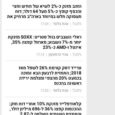
הזהב מזנק כ-2% לשיא של חודש וחצי
והכסף קופץ כ-5% מעל 64 דולר; דוח
תעסוקה חלש במיוחד בארה״ב מרחיק את
גלובל
ענת גלעד
17:24
|
|
ראלי השבבים בוול סטריט: SOXX מזנקת
יותר מ-7% השבוע; מארוול קפצה 35%,
אינטל ו-AMD כ-23%
גלובל
עוזי גרסטמן
17:14
|
|
טרייד דסק קורסת 26% לשפל מאז
2018; התחזית לרבעון הבא נמוכה
בכמעט 20% מהצפי ומגלמת ירידה
ראשונה בהכנס
גלובל
ענת גלעד
17:03
|
|
קלאודפלייר מזנקת 10% אחרי דוח חזק:
ההכנסות קפצו 36% ל-696 מיליון דולר,
והתחזית השנתית הועלתה ל-2.87