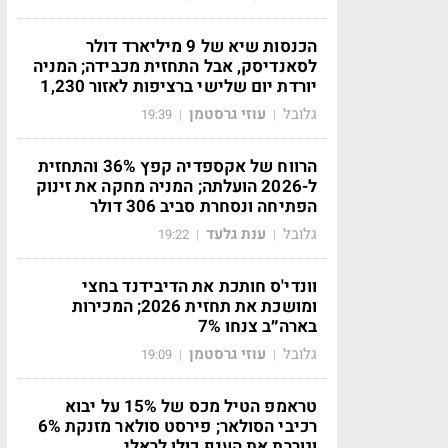
הכנסות שיא של 9 מיליארד דולר
לסאנדיסק, אבל התחזית מכבידה; המניה
יורדת יום שלישי ברציפות לאזור 1,230
גלובל
עוזי גרסטמן
19:39
|
|
הרווח של אקספדיה קפץ 36% והתחזית
ל-2026 הועלתה; המניה מחקה את זינוק
הפתיחה ונסחרת סביב 306 דולר
גלובל
ענת גלעד
19:22
|
|
וונדי'ס חותכת את הדיבידנד בחצי
ומושכת את תחזית 2026; המכירות
בארה״ב צנחו 7%
גלובל
עוזי גרסטמן
19:09
|
|
טראמפ הטיל מכס של 15% על יבוא
רכיבי הסולאר; פירסט סולאר מזנקת 6%
וגוררת את הענף כולו לראלי