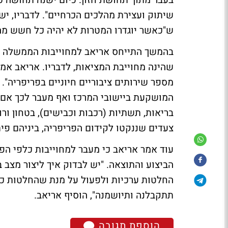
בעבר מתוך תחושת חזון. כיום ישנה תחושה כ
שיתוק ועצירת מהלכים הכרחיים". לדבריו, יש 
ש"כאשר יוגדרו המטרות לא יהיה כל חשש מהב
בהמשך התייחס אריאב למחוייבות הממשלה כ
שהינה מחוייבת המציאות, לדבריו. אריאב אמר
מספר שירותים ציבוריים חיוניים בפריפריה". 
המושקעת ביישובי המרכז ואף מעבר לכך אם נ
בריאות, תשתיות (רכבות וכבישים), בטחון ו
צעדים שננקטו לקידום הפריפריה, ביניהם פית
עוד אמר אריאב כי מעבר למחוייבות כלפי הפ
הביצוע והתוצאה. "יש לבדוק איך ליצור מצב
החלטות ערכיות ולפעול על מנת שהחלטות כא
תתקבלנה ותיושמנה", הוסיף אריאב.
הוספת תגובה