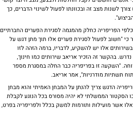
י אנשים חוששים לקבל החלטות ולבצען, מצב היוצר קושי ,
צורך לשנות מצב זה ובכוונתו לפעול לשינוי הדברים, כך
יצוע".
לפי הפריפריה כחלק מהמגמה לסגירת הפערים החברתיים
 כי "חשוב לפעול לסגירת פערים אלו תוך מתן דגש על
בשירותים אלו יש להשקיע, לדבריו, ברמה הזהה לזו
דרש. בהקשר זה הזכיר אריאב שירותים כמו חינוך,
רווחה. "השקעה זו בפריפריה כבר החלה במסגרת מספר
וח תשתיות מודרניות", אמר אריאב.
ריפריה הדגש צריך להנתן על המבחן האמיתי והוא מבחן
 בו הסקטור הממשלתי לא יהיה מסורס בכל הנוגע לקבלת
לו אשר מועילות ותורמות למשק בכלל ולפריפריה בפרט,