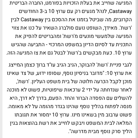
המניעה
שחייב את בעלת הזכויות בפורמט, החברה הבריטית
Castaway, לנהל מגעים רק עם ערוץ 10 ב-3 החודשים
הקרובים, מה שביטל בזמנו את ההסכם בין Castaway לבין
'רשת'. מאידך, השופט נועם סולברג השאיר על כנו את צווי
המניעה שלמעשי מונעים מ'רשת' ומהבריטים להפיק את
התכנית עד לסיום הדיון במשפט המרכזי - התביעה שהגיש
ערוץ 10. כעת מבקשים ב'רשת' לבטל גם את צו המניעה הזה.
לגבי פניית 'רשת' להבוקר, הגיב הגיב עו"ד ברוך כצמן המייצג
את ערוץ 10: "מדובר בניסיון נוסף, שסופו ידוע, של צד שאינו
מוכן לקבל הכרעה חלוטה של בית משפט העליון. 'רשת',
לאחר שנדחתה על ידי 2 ערכאות שיפוטיות, פשוט לא מוכנה
להשלים עם הפסדה הברור והחד. הפעם, בדרך לא דרך, היא
מנסה לפתוח בהליך נוסף שהינו בגדר מהומה על לא מאומה.
פשוט ערבוב מין בשאינו מינו. ערוץ 10 ימסור את תגובתו
המלאה לבית המשפט ויבקש לחייב את רשת בהוצאות בגין
הליך סרק נוסף מבית מדרשה".