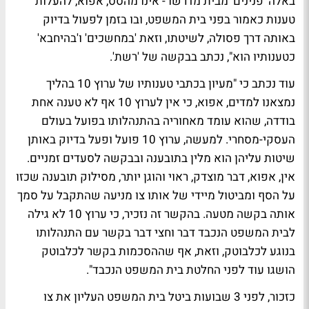
באלה 'פנינים' מבית מדרשו - אינו מהסס, אפוא, להעלות
טענות כאמור בפני בית המשפט, ובו בזמן לפעול בדיוק
באותה דרך פסולה, לשיטתו, וזאת 'במחשכים' ו'בהיחבא'
כטענותיו הוא", נכתב בבקשה של 'רשת'.
עוד נכתב כי "מעיון בכתבי טענותיו של ערוץ 10 בהליך
נמצאנו למדים, אפוא, כי אין לערוץ 10 אף לא טענה אחת
בודדה, שהוא עומד מאחוריה בהתנהלותו בפועל בעולם
העסקי-מסחרי. למעשה, ערוץ 10 פועל ופעל בדיוק באותן
שיטות עליהן הוא מלין בתובענה ובבקשה לסעדים זמניים.
אין, אפוא, דבר מוצדק, ראוי והוגן יותר, מסילוק תובענה שכזו
על הסף ומביטול מיידי של אותו צו מניעה שהתקבל על סמך
אותה בקשה מטעה. בהקשר זה נזכיר, כי ערוץ 10 לא גילה
לבית המשפט הנכבד דבר וחצי דבר בקשר עם התנהלותו
בנוגע לכלבוטק, וזאת, אף שההסכמות בקשר לכלבוטק
הושגו עוד לפני החלטת בית המשפט הנכבד".
כזכור, לפני 3 שבועות
ביטל בית המשפט העליון את צו