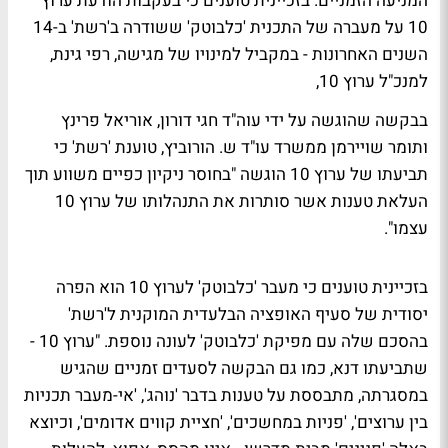
המניעה הזמניים. בזכיינית טוענים כי בעקבות הודעת ערוץ
10 על מעברה של התכנית 'כלבוטק' ששודרה ב'רשת' ב-14
השנים האחרונות - במקביל למינויו של מגישה, רפי גינת,
למנכ"ל ערוץ 10,
בבקשה שהוגשה על ידי עוה"ד חגי דורון, אוריאל פרינץ
ותומר שויירמן ממשרד עו"ד ש. הורוביץ, טוענת 'רשת' כי
תביעתו של ערוץ 10 הוגשה "בחוסר ניקיון כפיים משווע תוך
העלאת טענות אשר סותרות את התנהלותו של ערוץ 10
עצמו".
בזכיינית טוענים כי מעבר 'כלבוטק' לערוץ 10 הוא הפרה
יסודית של סעיף האופציה הבלעדית המוקנית ל'רשת'
בהסכם שלה עם מפיקת 'כלבוטק' לעונה נוספת. "ערוץ 10 -
שתביעתו דנא, כמו גם הבקשה לסעדים זמניים שהגיש
במסגרתה, מתבססת על טענות בדבר 'נוהג', 'אי-מעבר תכניות
בין ערוצים', 'פניות במחשכים', 'חציית קווים אדומים', וכיוצא