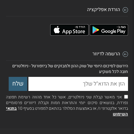
הורדת אפליקציה
הרשמה לדיוור
הירשם לסיכום היומי של שוק ההון ולמבזקים של ביזפורטל - ניוזלטרים
חובה לכל משקיע
אני מאשר קבלת שני ניוזלטרים, אשר כל אחד מהווה רשימת תפוצה
נפרדת, בנושאים סיכום יומי והתראות חמות וקבלת דיוורים פרסומיים
בדואר אלקטרוני ו/ או באמצעות הסלולר בהתאם למפורט בסעיף 10
בתנאי
השימוש