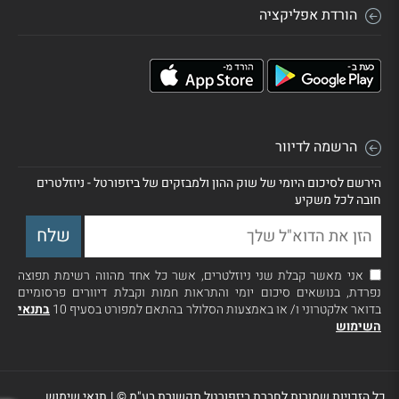
הורדת אפליקציה
הרשמה לדיוור
הירשם לסיכום היומי של שוק ההון ולמבזקים של ביזפורטל - ניוזלטרים
חובה לכל משקיע
אני מאשר קבלת שני ניוזלטרים, אשר כל אחד מהווה רשימת תפוצה
נפרדת, בנושאים סיכום יומי והתראות חמות וקבלת דיוורים פרסומיים
בדואר אלקטרוני ו/ או באמצעות הסלולר בהתאם למפורט בסעיף 10
בתנאי
השימוש
כל הזכויות שמורות לחברת ביזפורטל תקשורת בע"מ ©
|
תנאי שימוש