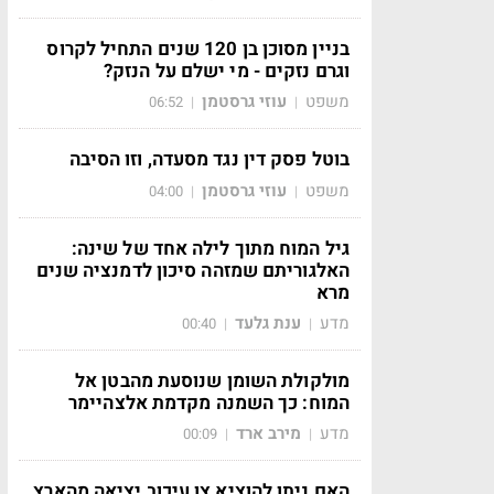
בניין מסוכן בן 120 שנים התחיל לקרוס
וגרם נזקים - מי ישלם על הנזק?
משפט
עוזי גרסטמן
06:52
|
|
בוטל פסק דין נגד מסעדה, וזו הסיבה
משפט
עוזי גרסטמן
04:00
|
|
גיל המוח מתוך לילה אחד של שינה:
האלגוריתם שמזהה סיכון לדמנציה שנים
מרא
מדע
ענת גלעד
00:40
|
|
מולקולת השומן שנוסעת מהבטן אל
המוח: כך השמנה מקדמת אלצהיימר
מדע
מירב ארד
00:09
|
|
האם ניתן להוציא צו עיכוב יציאה מהארץ