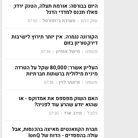
היום בבורסה: אורמת תעלה, הטנק ירדו;
פאלו תכנס למדדי הדגל
שוק ההון
מערכת ביזפורטל
07:55
|
|
הקורונה נגמרה. אין יותר תירוץ לישיבות
דירקטוריון בזום
משפט
מישל אוחיון
07:36
|
|
העליון אשרר: 80,000 שקל על הטרדה
מינית מילולית ברשתות חברתיות
משפט
איתמר לוין
07:36
|
|
האם השוק מפספס את אמדוקס - או
שהוא יודע שהרע עוד לפניה?
גלובל
מירב ארד
07:30
|
|
חברת הקוואנטים מאיצה בהכנסות, אבל
עולה בהפסדים - הדוח של IonQ