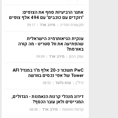
אתגר הרביעיות סחף את הצופים:
"רוקדים עם כוכבים" עם 494 אלף צופים
תקשורת ומדיה
מירב ארד
09:17
|
|
ענקית הגיאותרמיה הישראלית
שהפתיעה את וול סטריט - מה קורה
באורמת?
שוק ההון
מירב ארד
09:09
|
|
PwC תשכור כ-20 אלף מ"ר במגדל AFI
Tower של אפי נכסים בוורשה
נדל"ן
ענת גלעד
08:52
|
|
דירוג מנהלי קרנות הנאמנות - הגדולים,
המגייסים ולאן עובר הכסף?
קרנות נאמנות
מירב ארד
08:38
|
|