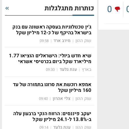
0
כותרות מתגלגלות
ג'ין טכנולוגיות בעסקה ראשונה עם בנק
בישראל בהיקף של כ-12 מיליון שקל
שוק ההון
מירב ארד
09:58
|
|
שיא חדש ביולי: הישראלים הוציאו 1.77
מיליארד שקל ביום בכרטיסי אשראי
בארץ
ענת גלעד
09:30
|
|
אמפא רוכשת את סרוגו בתמורה של עד
160 מיליון שקל
שוק ההון
צלי אהרון
09:40
|
|
יעקב פיננסים: הרווח הנקי ברבעון עלה
ב-13.8% ל-24.1 מיליון שקל
שוק ההון
ענת גלעד
09:14
|
|