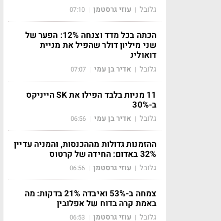
גלובל
עוזי גרסטמן
07:10
|
|
הכתה בכל מדד וצנחה 12%: הפער של
שני מיליון דולר שהפיל את מניית
דואולינ
גלובל
אדיר בן עמי
07:07
|
|
11 מניות בלבד הפילו את SK הייניקס
ב-30%
גלובל
אדיר בן עמי
06:56
|
|
ההזמנות גדולות מההכנסות, והמניה עדיין
32% באדום: החידה של קרטוס
גלובל
עוזי גרסטמן
06:56
|
|
צמחה ב-53% ואיבדה 21% בדקות: מה
באמת קרה בדוח של אפלובין
גלובל
עוזי גרסטמן
06:53
|
|