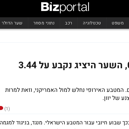
משפט
טכנולוגיה
רכב
נתוני מסחר
שער הדולר
מט"ח: הדולר ירד ב-0.14%, השער היציג נקבע על 3.44
 של האירו נקבע על 4.9 שקלים. המטבע האירופי נחלש למול האמריקני, וזאת למרות
 של יוון.
(1)
ך שבוע חיובי עבור המטבע הישראלי. מנגד, בניגוד למגמה