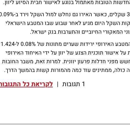
חדשות הטובות מאתמול בנוגע לאישור חבית הסיוע ליוון.
הדולר ירד היום 0.145% לשער יציג של 3.445 שקלים, כאשר האירו גם נחלש למול השקל וירד ב
ל 4.9015 שקלים. התחזקות השקל היום מגיע לאחר שבוע שבו המטבע הישראלי
ני המאקורי החיוביים והתערבות בנק ישראל.
בהמשך לכך, במסחר בין האירו לדולר, רושם המטבע האירופי ירידות שערים מתונות של 0.08% ל-1.424
ל אישור תוכנית הצנע של יוון על ידי האיחוד האירופי
ש מפני חדלות פרעון יוונית. למרות זאת, משבר החובות
ופה כולה, ממתינים עוד כמה מהמורות קשות בהמשך הדרך.
1 תגובות
|
לקריאת כל התגובות