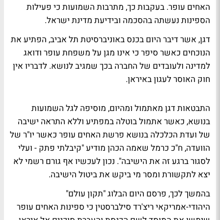
האחים עופר. בעקבות כך, מתרבות השמועות כי פעילות
הספינות נעשתה בהסכמה ובידיעת מדינת ישראל.
דגן, אשר דיבר היום בכנס באוניברסיטת תל אביב, הפתיע את
הנוכחים כאשר סיפר כי אינו מגן על משפחת עופר ודואג
למדינה ולעובדים של החברה בכך שמגיב לנושא. לדבריו אין
חוק האוסר לעגון באיראן.
התבטאות דגן מאתמול ומהיום, מוסיפה לגל השמועות
בנושא, כאשר אתמול בוטלה במפתיע וללא התראה ישיבה
של ועדת הכלכלה בנושא פרשת האחים עופר כאשר יו"ר של
הוועדה, ח"כ כרמל שאמה הכהן מודיע "קיבלתי פתק - ועלי
לסגור ברגע זה את הישיבה". נכון לעכשיו אף גורם רשמי לא
יצא לתקשורת ומסר מי ביקש את ביטול הישיבה.
בהמשך לכך, פרסם היום הבלוג "תקון עולם"
היהודי-אמריקאי ריצ'רד סילברסטין כי ספינות האחים עופר