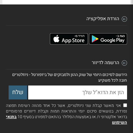
הורדת אפליקציה
הרשמה לדיוור
הירשם לסיכום היומי של שוק ההון ולמבזקים של ביזפורטל - ניוזלטרים
חובה לכל משקיע
אני מאשר קבלת שני ניוזלטרים, אשר כל אחד מהווה רשימת תפוצה
נפרדת, בנושאים סיכום יומי והתראות חמות וקבלת דיוורים פרסומיים
בדואר אלקטרוני ו/ או באמצעות הסלולר בהתאם למפורט בסעיף 10
בתנאי
השימוש