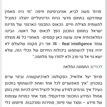
פרופ' משה לביא, אוניברסיטת חיפה: "מי היה מאמין
שפרויקט בתחום מדעי הרוח הדיגיטליים יתגלה כמוביל
לתשתית מצילת חיים. הכאוס התכנוני הארגוני של מדינת
ישראל בתחום התכנון הפך לכאוס של דאטה. הבינה
המלאכותית אינה עושה כאן קסמים- מאחורי כל AI מוצלח
עומד RI - Real Intelligence. אני רק מקווה שלעולם לא
יהיה צורך להשתמש ביכולות החירום של הכלי הזה, שלא
ישא גוי אל גוי חרב ולא ילמדו עוד מלחמה."
לכודים
: התמונה המלאה
פרופ' יעל אלואיל, הפקולטה לארכיטקטורה ובינוי ערים
בטכניון: "איך מאפשרים לכל אחד ואחת להשתתף בתכנון
העיר? איך גורמים למידע שיכול להציל חיים להיות זמין בזמן
אמת? המידע התכנוני פרדוקסלי: מצד אחד כמויות עצומות
של מידע – ומצד שני פיזור, סתירות ומורכבות. פיתחנו כלי