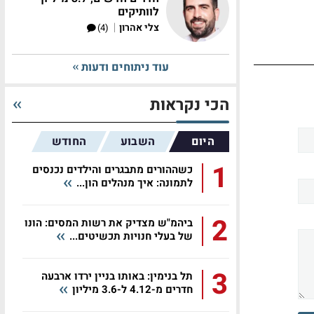
לוותיקים
|
צלי אהרון
(4)
עוד ניתוחים ודעות
הכי נקראות
היום
השבוע
החודש
1
כשההורים מתבגרים והילדים נכנסים
לתמונה: איך מנהלים הון...
2
ביהמ"ש מצדיק את רשות המסים: הונו
של בעלי חנויות תכשיטים...
3
תל בנימין: באותו בניין ירדו ארבעה
חדרים מ-4.12 ל-3.6 מיליון