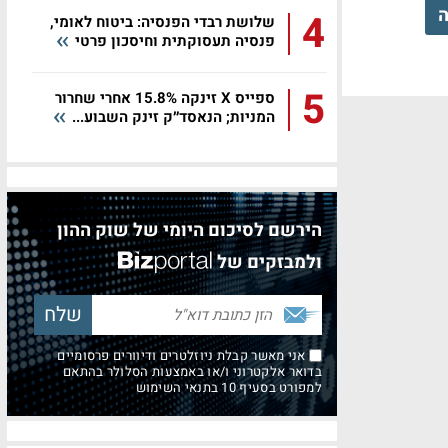
ה
4
שלושת רבדי הפנסיה: ביטוח לאומי,
פנסיה תעסוקתית וחיסכון פרטי
5
ספייס X זינקה 15.8% אחרי שחרור
המניות; הנאסד״ק זינק השבוע...
הירשם לסיכום היומי של שוק ההון
ולמבזקים של
אני מאשר קבלת ניוזלטרים ודיוורים פרסומיים
בדואר אלקטרוני ו/או באמצעות הסלולר בהתאם
למפורט בסעיף 10 בתנאי השימוש