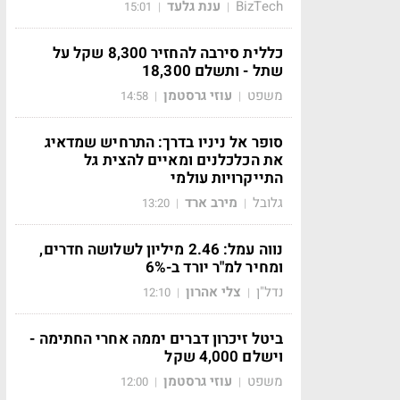
BizTech
ענת גלעד
15:01
|
|
כללית סירבה להחזיר 8,300 שקל על
שתל - ותשלם 18,300
משפט
עוזי גרסטמן
14:58
|
|
סופר אל ניניו בדרך: התרחיש שמדאיג
את הכלכלנים ומאיים להצית גל
התייקרויות עולמי
גלובל
מירב ארד
13:20
|
|
נווה עמל: 2.46 מיליון לשלושה חדרים,
ומחיר למ"ר יורד ב-6%
נדל"ן
צלי אהרון
12:10
|
|
ביטל זיכרון דברים יממה אחרי החתימה -
וישלם 4,000 שקל
משפט
עוזי גרסטמן
12:00
|
|