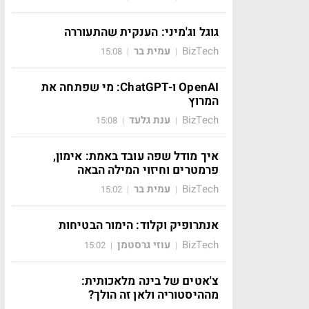
גוגל וג'מיני: הענקית שהתעוררה
BizTech
עמית בר
15:08
|
|
OpenAI ו-ChatGPT: מי שפתחה את
המרוץ
BizTech
ענת גלעד
15:08
|
|
איך מודל שפה עובד באמת: אימון,
פרמטרים וחיזוי המילה הבאה
BizTech
עמית בר
15:02
|
|
אנתרופיק וקלוד: הימור הבטיחות
BizTech
עוזי גרסטמן
15:02
|
|
צ'אטים של בינה מלאכותית:
מההיסטוריה ולאן זה הולך?