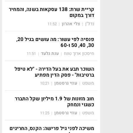
קריית שרת: 138 עסקאות בשנה, והמחיר
דורך במקום
נדל"ן
צלי אהרון
11:52
|
|
פנסיה לפי עשור: מה עושים בגיל 20,
30, 40, 50 ו-60
חיסכון ארוך טווח
ענת גלעד
11:51
|
|
השוכר תבע את בעל הדירה - "לא טיפל
ברטיבות" - פסק הדין מפתיע
משפט
עוזי גרסטמן
10:21
|
|
חוב מזונות של 1.9 מיליון שקל התברר
כשגוי ונמחק
משפט
עוזי גרסטמן
11:25
|
|
משיכה לפני גיל פרישה: הקנס, החריגים