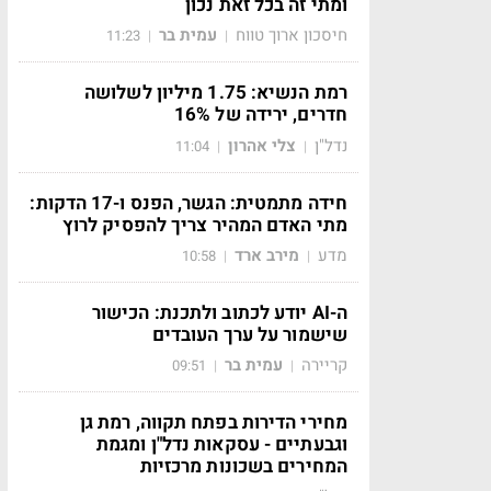
ומתי זה בכל זאת נכון
חיסכון ארוך טווח
עמית בר
11:23
|
|
רמת הנשיא: 1.75 מיליון לשלושה
חדרים, ירידה של 16%
נדל"ן
צלי אהרון
11:04
|
|
חידה מתמטית: הגשר, הפנס ו-17 הדקות:
מתי האדם המהיר צריך להפסיק לרוץ
מדע
מירב ארד
10:58
|
|
ה-AI יודע לכתוב ולתכנת: הכישור
שישמור על ערך העובדים
קריירה
עמית בר
09:51
|
|
מחירי הדירות בפתח תקווה, רמת גן
וגבעתיים - עסקאות נדל"ן ומגמת
המחירים בשכונות מרכזיות