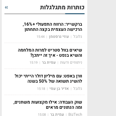
כותרות מתגלגלות
ברקשייר: הרווח התפעולי +16%,
הרכישה העצמית בקצה התחתון
גלובל
עוזי גרסטמן
15:44
|
|
שיאים בוול סטריט למרות המלחמה
והשיא בנפט - איך זה ייתכן?
ניתוחים ודעות
עמית בר
15:19
|
|
וורן באפט: עם מיליון דולר הייתי יכול
להשיג תשואה של 50% בשנה
גלובל
אדיר בן עמי
15:18
|
|
שוק העבודה: אילו מקצועות משתנים,
ומה הנתונים מראים
BizTech
עמית בר
15:08
|
|