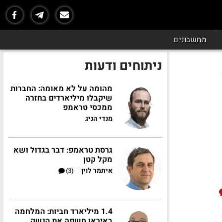
מחשבונים
ניתוחים ודעות
מהומה על לא מאומה: החברות
שיקבלו מיליארדים בחזרה
ממכסי טראמפ
מנדי הניג
גרסת טראמפ: דבר בגדול ושא
מקל קטן
|
איתמר לוין
(3)
1.4 מיליארד חביות: המלחמה
באיראן חשפה את הנשק