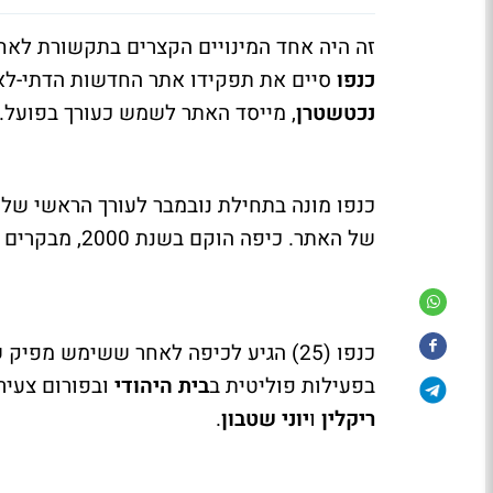
זה היה אחד המינויים הקצרים בתקשורת לאח
כנפו
סיים את תפקידו אתר החדשות הדתי-לא
נכטשטרן
, מייסד האתר לשמש כעורך בפועל
כנפו מונה בתחילת נובמבר לעורך הראשי של
של האתר. כיפה הוקם בשנת 2000, מבקרים בו כ-60 אלף יוניקים מידי יום וחצי מיליון בחודש.
כנפו (25) הגיע לכיפה לאחר ששימש מפיק של מגזין הגברים הדתי
בפעילות פוליטית ב
בית היהודי
ובפורום צעיר
ריקלין
ו
יוני שטבון
.