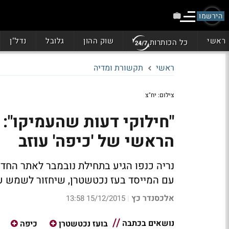
הירשמו
ראשי
שוק ההון
גלובל
נדל"ן
כל הכותרות
ראשי
תקשורת ומדיה
צילום: יח"צ
"חילוקי דעות שהעמיקו": 
הראשי של 'כיפה' עוזב
נריה כנפו הגיע בתחילת נובמבר לאתר החדש
עם המייסד בעז נכטשטרן, שיחזור לשמש ע
אלכסנדר כץ
15/12/2015 13:58
|
נושאים בכתבה
בועז נכטשטרן
כיפה