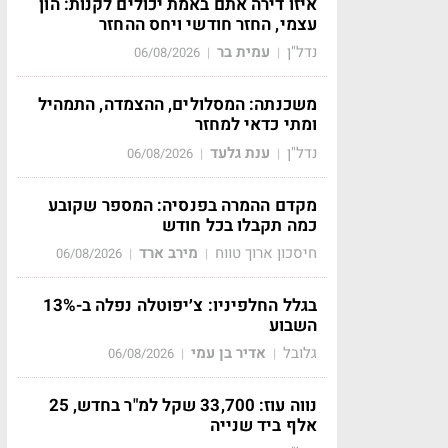
איזו דירה אתם באמת יכולים לקנות: הון
עצמי, החזר חודשי ויחס ההחזר
נדל"ן
עמית בר
06/08/2026
|
|
משכנתה: המסלולים, ההצמדה, התמהיל
ומתי כדאי למחזר
נדל"ן
ענת גלעד
06/08/2026
|
|
מקדם ההמרה בפנסיה: המספר שקובע
כמה תקבלו בכל חודש
חיסכון ארוך טווח
מירב ארד
06/08/2026
|
|
בגלל החלפיניו: צ׳יפוטלה נפלה ב-13%
השבוע
גלובל
אדיר בן עמי
06/08/2026
|
|
נווה עוז: 33,700 שקל למ"ר בחדש, 25
אלף ביד שנייה