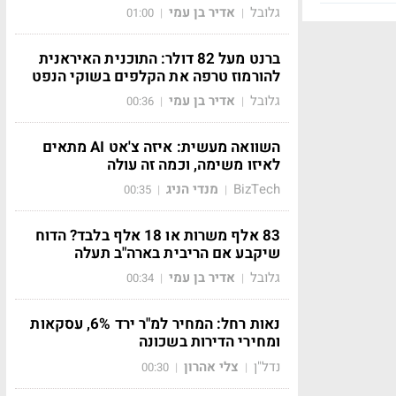
גלובל
אדיר בן עמי
01:00
|
|
ברנט מעל 82 דולר: התוכנית האיראנית
להורמוז טרפה את הקלפים בשוקי הנפט
גלובל
אדיר בן עמי
00:36
|
|
השוואה מעשית: איזה צ'אט AI מתאים
לאיזו משימה, וכמה זה עולה
BizTech
מנדי הניג
00:35
|
|
83 אלף משרות או 18 אלף בלבד? הדוח
שיקבע אם הריבית בארה"ב תעלה
גלובל
אדיר בן עמי
00:34
|
|
נאות רחל: המחיר למ"ר ירד 6%, עסקאות
ומחירי הדירות בשכונה
נדל"ן
צלי אהרון
00:30
|
|