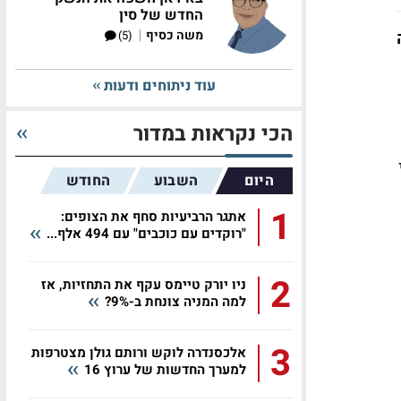
החדש של סין
|
משה כסיף
(5)
עוד ניתוחים ודעות
הכי נקראות במדור
היום
השבוע
החודש
1
אתגר הרביעיות סחף את הצופים:
"רוקדים עם כוכבים" עם 494 אלף...
2
ניו יורק טיימס עקף את התחזיות, אז
למה המניה צונחת ב-9%?
3
אלכסנדרה לוקש ורותם גולן מצטרפות
למערך החדשות של ערוץ 16