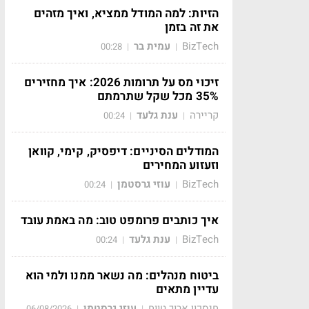
הזיות: למה המודל ממציא, ואיך מזהים
את זה בזמן
BizTech
עמית בר
00:28
|
|
זיכוי מס על תרומות 2026: איך מחזירים
35% מכל שקל שתרמתם
קריירה
ענת גלעד
00:24
|
|
המודלים הסיניים: דיפסיק, קימי, קוואן
וזעזוע המחירים
BizTech
עוזי גרסטמן
00:24
|
|
איך כותבים פרומפט טוב: מה באמת עובד
BizTech
ענת גלעד
00:24
|
|
ביטוח מנהלים: מה נשאר ממנו ולמי הוא
עדיין מתאים
חיסכון ארוך טווח
עוזי גרסטמן
06/08/2026
|
|