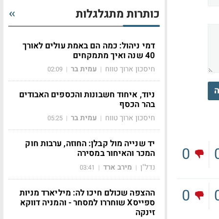
כותרות מתגלגלות
דמי ניהול: כמה הם באמת עולים לאורך
40 שנה ואיך מתמקחים
חיסכון ארוך טווח
עמית בר
02:09
|
|
ה
ניוד, איחוד חשבונות והכספים האבודים
בהר הכסף
חיסכון ארוך טווח
עמית בר
05:25
|
|
יד שנייה מול קבלן: החוזה, ערבות חוק
0
המכר והאיחור במסירה
נדל"ן
מירב ארד
03:41
|
|
0
ההצפה שכולם חיכו לה: מיליארד מניות
ספייסX שוחררו למסחר - והמניה דווקא
זינקה