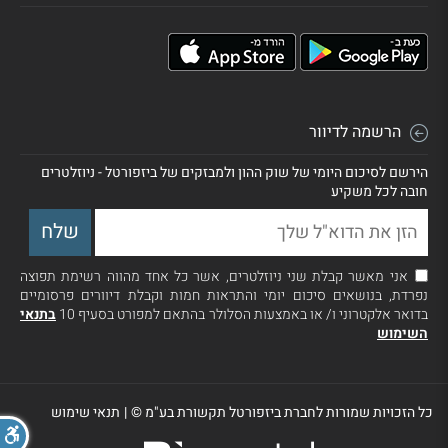
הרשמה לדיוור
הירשם לסיכום היומי של שוק ההון ולמבזקים של ביזפורטל - ניוזלטרים
חובה לכל משקיע
אני מאשר קבלת שני ניוזלטרים, אשר כל אחד מהווה רשימת תפוצה
נפרדת, בנושאים סיכום יומי והתראות חמות וקבלת דיוורים פרסומיים
בדואר אלקטרוני ו/ או באמצעות הסלולר בהתאם למפורט בסעיף 10
בתנאי
השימוש
כל הזכויות שמורות לחברת ביזפורטל תקשורת בע"מ ©
|
תנאי שימוש