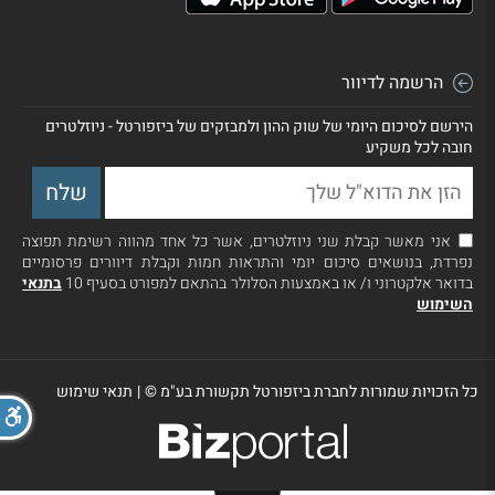
הרשמה לדיוור
הירשם לסיכום היומי של שוק ההון ולמבזקים של ביזפורטל - ניוזלטרים
חובה לכל משקיע
אני מאשר קבלת שני ניוזלטרים, אשר כל אחד מהווה רשימת תפוצה
נפרדת, בנושאים סיכום יומי והתראות חמות וקבלת דיוורים פרסומיים
בדואר אלקטרוני ו/ או באמצעות הסלולר בהתאם למפורט בסעיף 10
בתנאי
השימוש
כל הזכויות שמורות לחברת ביזפורטל תקשורת בע"מ ©
|
תנאי שימוש