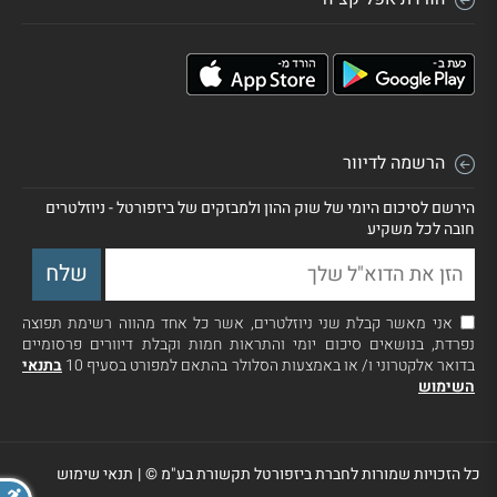
הרשמה לדיוור
הירשם לסיכום היומי של שוק ההון ולמבזקים של ביזפורטל - ניוזלטרים
חובה לכל משקיע
אני מאשר קבלת שני ניוזלטרים, אשר כל אחד מהווה רשימת תפוצה
נפרדת, בנושאים סיכום יומי והתראות חמות וקבלת דיוורים פרסומיים
בדואר אלקטרוני ו/ או באמצעות הסלולר בהתאם למפורט בסעיף 10
בתנאי
השימוש
כל הזכויות שמורות לחברת ביזפורטל תקשורת בע"מ ©
|
תנאי שימוש