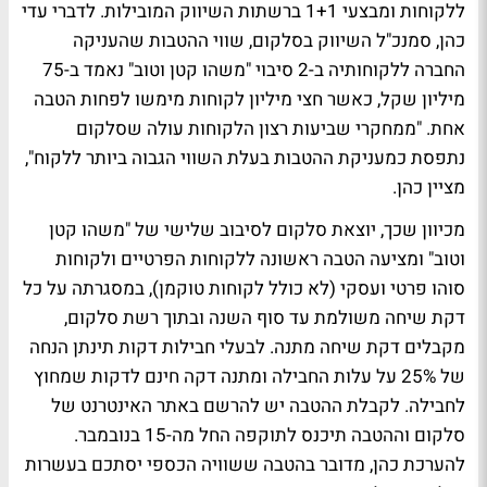
ללקוחות ומבצעי 1+1 ברשתות השיווק המובילות. לדברי עדי
כהן, סמנכ"ל השיווק בסלקום, שווי ההטבות שהעניקה
החברה ללקוחותיה ב-2 סיבוי "משהו קטן וטוב" נאמד ב-75
מיליון שקל, כאשר חצי מיליון לקוחות מימשו לפחות הטבה
אחת. "ממחקרי שביעות רצון הלקוחות עולה שסלקום
נתפסת כמעניקת ההטבות בעלת השווי הגבוה ביותר ללקוח",
מציין כהן.
מכיוון שכך, יוצאת סלקום לסיבוב שלישי של "משהו קטן
וטוב" ומציעה הטבה ראשונה ללקוחות הפרטיים ולקוחות
סוהו פרטי ועסקי (לא כולל לקוחות טוקמן), במסגרתה על כל
דקת שיחה משולמת עד סוף השנה ובתוך רשת סלקום,
מקבלים דקת שיחה מתנה. לבעלי חבילות דקות תינתן הנחה
של 25% על עלות החבילה ומתנה דקה חינם לדקות שמחוץ
לחבילה. לקבלת ההטבה יש להרשם באתר האינטרנט של
סלקום וההטבה תיכנס לתוקפה החל מה-15 בנובמבר.
להערכת כהן, מדובר בהטבה ששוויה הכספי יסתכם בעשרות