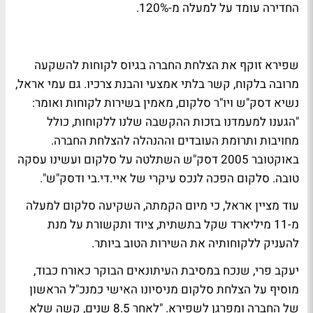
החדירה עומד על למעלה מ-120%.
שפירא זוקף את הצלחת החברה בגיוס לקוחות להשקעה
מרובה בלקוח, קשר בלתי אמצעי והבנת צרכיו. גם עמי אראל,
נשיא דסק"ש ויו"ר סלקום, מאמין בשירות לקוחות ואומר:
"הגענו למעמדנו בזכות ההקשבה שלנו ללקוחות, כולל
מחויבות ותרומת העובדים וההנהלה להצלחת החברה.
באוקטובר 2005 דסק"ש השתלטה על סלקום ועשינו עסקה
טובה. סלקום הפכה לנכס עיקרי של איי.די.בי ודסק"ש".
עוד מציין אראל, כי מיום הקמתה, השקיעה סלקום למעלה
מ-11 מיליארד שקל בתשתית, ציוד ותקשורת על מנת
להעניק ללקוחותיה את השירות הטוב ביותר.
יעקב פרי, שנכח במסיבת העיתונאים הבוקר כאורח כבוד,
מוסיף על הצלחת סלקום מניסיונו האישי כמנכ"ל הראשון
של החברה ומפרגן לשפירא. "לאחר 8.5 שנים, קשה שלא