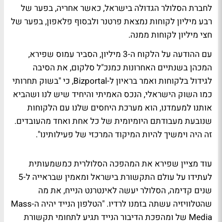
לחברת הסלולר הגדולה בישראל, כאשר אחריה, בפער של
רבע מיליון לקוחות נמצאת פרטנר ולבסוף פלאפון, בפער של
חצי מיליון לקוחות ממנה.
עם ההודעה על הלקוח ה-3 מיליון, הסביר עמוס שפירא,
המכהן בשנתיים האחרונות כמנכ"ל סלקום, את הסיבה
לגידול בלקוחות ואמר בראיון ל-Bizportal, כי "בשוק תחרותי
כמו השוק הישראלי, הנכס האמיתי והיחיד שיש לנו ושהביא
אותנו למעמדנו, הוא מערכת היחסים שלנו עם הלקוחות
שנובעת מעבודתם היומיומית של כל אחת ואחד מהעובדים.
זה היה וימשיך להיות המיקוד המרכזי של פעילותינו".
עוד מציין שפירא את המהפכה הסלולרית כמשמעותית
לעתידו על עולם התקשורת בישראל ומאמין שבראייה ל-5
שנים קדימה, הסלולר יעשה לאינטרנט הנייח, את מה
שהטלוויזיה עשתה בזמנו לרדיו. "הטלפון הנייד יהיה ה-Mass
Media של ומהפכת הדיבור הנייד תגיע לתחומי תקשורת