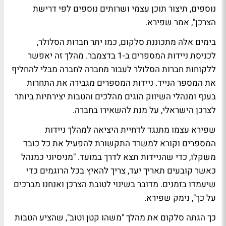
נוספים, תיצור תוכן עצמי ושרותים נוספים לפי דרישת
הצרכן", אמר שפירא.
בימים אלה מתכוננת סלקום, כמו יתר חברות הסלולר,
לכניסת ניידות המספרים ב-1 בדצמבר. מהלך זה יאפשר
ללקוחות חברות הסלולר לעבור מחברה לחברה מבלי להחליף
את המספר הנייד. ניידות המספרים מגבירה את התחרות
בענף ומנהלי השיווק הוגים מהלכים והטבות יצירתיות ביותר
לצרכן הישראלי, על מנת להשאירו בחברה.
שפירא עצמו מתנגד לדחיית היציאה למהלך ניידות
המספרים וקורא למשרד התקשורת להפעיל את כל כובד
משקלו, כדי שהניידות תצא לדרך במועד. "מניסיוני כמנהל
כאשר קובעים תאריך יעד, צריך להאיץ בכל הרוגמים כדי
שיעמדו בזמנים. מדובר בשינוי לטובת הצרכן ואנחנו מברכים
על כך", נימק שפירא.
כך הגתה סלקום את מהלך "משהו קטן וטוב", שהציע הטבות