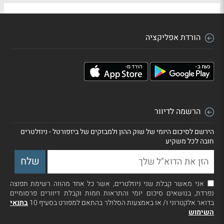
הורדת אפליקציה
הרשמה לדיוור
הירשם לסיכום היומי של שוק ההון ולמבזקים של ביזפורטל - ניוזלטרים
חובה לכל משקיע
אני מאשר קבלת שני ניוזלטרים, אשר כל אחד מהווה רשימת תפוצה
נפרדת, בנושאים סיכום יומי והתראות חמות וקבלת דיוורים פרסומיים
בדואר אלקטרוני ו/ או באמצעות הסלולר בהתאם למפורט בסעיף 10
בתנאי
השימוש