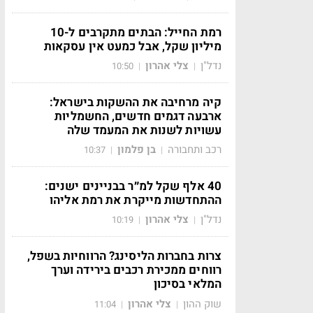
רמת החייל: הבתים מתקרבים ל-10
מיליון שקל, אבל כמעט אין עסקאות
נדל"ן
צלי אהרון
10:50
|
|
קיה מרחיבה את ההשקות בישראל:
ארבעה דגמים חדשים, החשמליות
עשויות לשנות את המעמד שלה
רכב ותחבורה
בן פלמון
10:37
|
|
40 אלף שקל למ״ר בבניינים ישנים:
ההתחדשות מייקרת את רמת אליהו
נדל"ן
צלי אהרון
10:19
|
|
צרות בחברות הליסינג? הרווחיות בשפל,
רווחים ממכירת רכבים בירידה וערך
המלאי בסיכון
שוק ההון
צלי אהרון
11:04
|
|