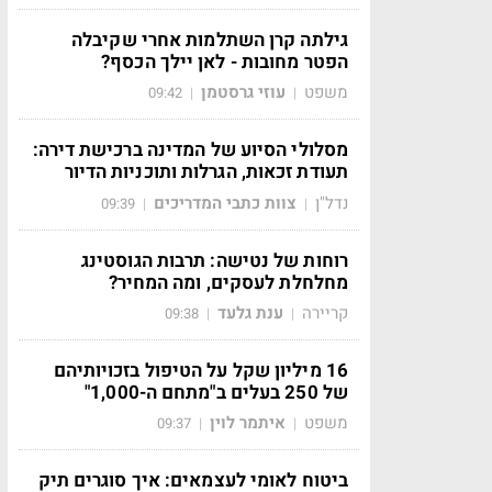
גילתה קרן השתלמות אחרי שקיבלה
הפטר מחובות - לאן יילך הכסף?
משפט
עוזי גרסטמן
09:42
|
|
מסלולי הסיוע של המדינה ברכישת דירה:
תעודת זכאות, הגרלות ותוכניות הדיור
נדל"ן
צוות כתבי המדריכים
09:39
|
|
רוחות של נטישה: תרבות הגוסטינג
מחלחלת לעסקים, ומה המחיר?
קריירה
ענת גלעד
09:38
|
|
16 מיליון שקל על הטיפול בזכויותיהם
של 250 בעלים ב"מתחם ה-1,000"
משפט
איתמר לוין
09:37
|
|
ביטוח לאומי לעצמאים: איך סוגרים תיק