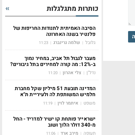
כותרות מתגלגלות
הסיבה האמיתית לתנודות החריפות של
פלנטיר בשנה האחרונה
ה
גלובל
שלמה גרינברג
11:23
|
|
מעבר לגבול תל אביב, במחיר נמוך
ב-12%: מה קורה למחירים בתל גיבורים?
נדל"ן
צלי אהרון
11:20
|
|
המדינה תובעת 51 מיליון שקל מחברת
חלמיש המשותפת לה ולעיריית ת"א
משפט
איתמר לוין
11:19
|
|
ישראייר פותחת קו ישיר למדריד - החל
מ-340 דולר הלוך ושוב
תעופה
מירב ארד
11:06
|
|