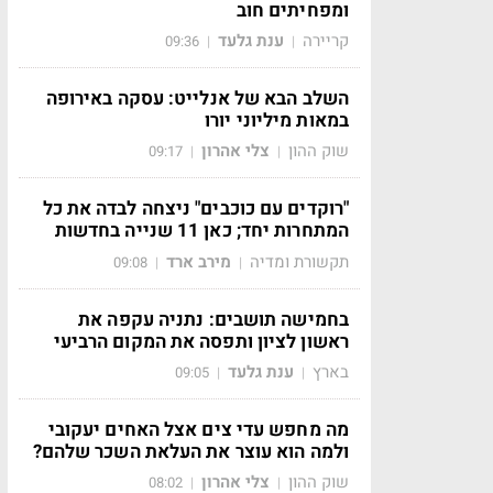
ומפחיתים חוב
קריירה
ענת גלעד
09:36
|
|
השלב הבא של אנלייט: עסקה באירופה
במאות מיליוני יורו
שוק ההון
צלי אהרון
09:17
|
|
"רוקדים עם כוכבים" ניצחה לבדה את כל
המתחרות יחד; כאן 11 שנייה בחדשות
תקשורת ומדיה
מירב ארד
09:08
|
|
בחמישה תושבים: נתניה עקפה את
ראשון לציון ותפסה את המקום הרביעי
בארץ
ענת גלעד
09:05
|
|
מה מחפש עדי צים אצל האחים יעקובי
ולמה הוא עוצר את העלאת השכר שלהם?
שוק ההון
צלי אהרון
08:02
|
|