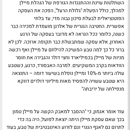
השתלטות עוינת וההתנגדות הגורפת של הנהלת מיילן
למהלך, כולל הפעלת "גלולת הרעל", הפכה את העסקה
הפוטנציאלית לבעלת סיכון גבוה מדי, עד בלתי
אפשרית. החטיבה הגנרית של אלרגן מועמדת למכירה כבר
כשנה, כלומר ככל הנראה לא מדובר בעסקה של הרגע
האחרון, אלא עסקה שמתבשלת כבר תקופה ארוכה. לכן לא
ברור כל כך למה טבע המשיכה להילחם על מיילן ואף רכשה
מניות של מיילן בכמיליארד וחצי דולר והגבירה את חוסר
הוודאות בקרב המשקיעים. למרבה האבסורד, כרגע, כשטבע
עולה ביותר מ-10% ומיילן נופלת בשיעור דומה – התוצאה
היא שטבע עשויה להפסיד מאות מיליוני דולרים דווקא
מנפילתה של יריבתה"
עוד אומר אגמון, כי "ההסבר למאבק הקשה על מיילן טמון
בכך שאם עסקת מיילן היתה יוצאת לפועל, היה בה כדי
לתרום גם לאגף הגנרי וגם לזרוע האינובטיבית של טבע, בעוד