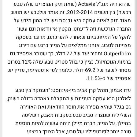
שהוא היה מנכ"ל Actavis (שאת תיק המוצרים שלה טבע
רכשה) בין השנים 2012-2014. זה אומר שלטבע יש מושג
מאוד חזק לאיזה עסקה היא נכנסת ויש לה המון מידע על
החברה הנרכשת וזה לדעתנו, מקטין אי וודאות וגם עשוי
להקל על המיזוג ביום שאחרי. להערכתנו, מדובר בעסקה
מצויינת לטבע. אנחנו ממליצים על הנייר כרגע עם דירוג
Outperform ומחיר יעד של 77 דולר, כך שנותר אפסייד גם
ברמות הנוכחיות". נציין כי בוול סטריט טבע עולה 12% בטרום
מסחר לשער של 69.2 דולר. כלומר לפי אופנהיימר, עדיין יש
אפסייד של כ-11.5%.
עדו אגמון, מנהל קרן אביב ביו-אינווסט: "העסקה בין טבע
לאלרגן היא עסקה מעניינת שמתקבלת באהדה גדולה בשוק,
גם בגלל שהיא מסירה את חוסר הוודאות ואת האווירה
השלילית שנוצרה סביב טבע בעקבות מאבק השליטה
במיילן. על הנייר, חברת מיילן היתה עשויה להיות תוספת
טובה יותר לפורטפוליו של טבע, אבל הצורך בביצוע