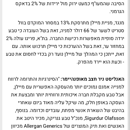
הסיבה שהמעו"ף כמעט ירוק מול ירידות של 2% בדאקס
הגרמני.
מנגד, מניית מיילן מתרסקת 13% במסחר המוקדם בוול
סטריט לשער של 66 דולר למניה, זאת בשל העובדה כי טבע
ירדה סופית מאפשרות רכישת החברה. בת"א, פריגו עולה 2%
במחזור ער, זאת בשל ההערכות כי מיילן תרכוש אותה. עם
זאת, ייתכן כי המהלך של מיילן נועד רק בכדי לחסום את טבע
- וכעת הוא יירד מהפרק.
האנליסט ניר חצב מאופנהיימר:
"הסינרגיות והתרומה לרווח
למנייה אמנם נמוכים יותר מהעסקה האפשרית עם מיילן,
אבל טבע מקבלת חברה איכותית ורווחית יותר ומבצעת את
העסקה באופן חלק, מה שיקל עליה מאוד ביום שאחרי
בהיבט של השארת אנשי מפתח, עובדים וכדומה. בנוסף,
Sigurdur Olafsson, מנכ"ל טבע גנריקה, מכיר היטב את
האנשים ואת תיק המוצרים של Allergan Generics מכיוון