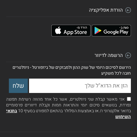
הורדת אפליקציה
הרשמה לדיוור
הירשם לסיכום היומי של שוק ההון ולמבזקים של ביזפורטל - ניוזלטרים
חובה לכל משקיע
אני מאשר קבלת שני ניוזלטרים, אשר כל אחד מהווה רשימת תפוצה
נפרדת, בנושאים סיכום יומי והתראות חמות וקבלת דיוורים פרסומיים
בדואר אלקטרוני ו/ או באמצעות הסלולר בהתאם למפורט בסעיף 10
בתנאי
השימוש