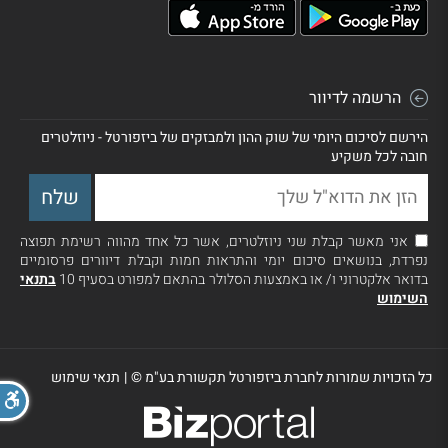
הרשמה לדיוור
הירשם לסיכום היומי של שוק ההון ולמבזקים של ביזפורטל - ניוזלטרים
חובה לכל משקיע
אני מאשר קבלת שני ניוזלטרים, אשר כל אחד מהווה רשימת תפוצה
נפרדת, בנושאים סיכום יומי והתראות חמות וקבלת דיוורים פרסומיים
בדואר אלקטרוני ו/ או באמצעות הסלולר בהתאם למפורט בסעיף 10
בתנאי
השימוש
כל הזכויות שמורות לחברת ביזפורטל תקשורת בע"מ ©
|
תנאי שימוש