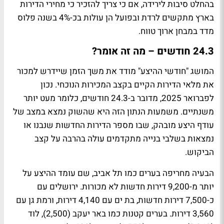
בהחלט סיבות לירידה, אם כי צריך להזכיר כי מחירי הדירות
בארץ מתקשים לרדת ובפועל הן עולות בכ-4% בשנה פלוס
מדד במבחן ארוך טווח.
24.3 חודשים – מה זה אומר?
המושג "חודשי ההיצע" מודד את משך הזמן שיידרש למכור
את מלאי הדירות הקיים בקצב המכירות הנוכחי. נכון
לפברואר 2025, מדובר ב-24.3 חודשים, כלומר מעט יותר
משנתיים. משמעות הנתון הזה היא שהשוק נמצא במצב של
עודף היצע מובהק, שבו מספר הדירות החדשות שנבנו או
נמצאות בשלבי בנייה מתקדמים עולה בהרבה על קצב
הביקוש.
הבעיה מחריפה בערים כמו תל אביב, שם עומד ההיצע על
יותר מ-9,200 דירות חדשות לא מכורות. ירושלים עם
כ-7,500 דירות חדשות, בת ים עם 4,140 דירות, ורמת גן עם
3,560 דירות. בערים קטנות כמו באר יעקב (2,500), לוד