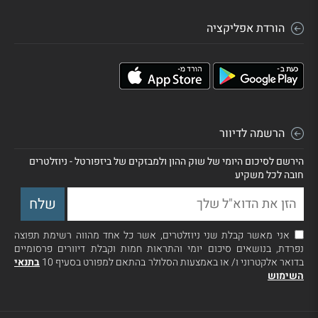
הורדת אפליקציה
הרשמה לדיוור
הירשם לסיכום היומי של שוק ההון ולמבזקים של ביזפורטל - ניוזלטרים
חובה לכל משקיע
אני מאשר קבלת שני ניוזלטרים, אשר כל אחד מהווה רשימת תפוצה
נפרדת, בנושאים סיכום יומי והתראות חמות וקבלת דיוורים פרסומיים
בדואר אלקטרוני ו/ או באמצעות הסלולר בהתאם למפורט בסעיף 10
בתנאי
השימוש