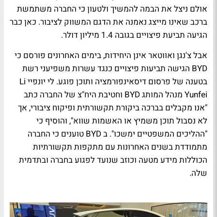
אולם ניצל את הבמה להמשיך ולטעון כי החברה משתמשת
ברכב שאינו מייצג נאמנה את הדגם המשווק לציבור. כאן כבר
הגיעה תביעת פיצויים בגובה 1.4 מיליון דולר.
אבל צ'נגן ואווטאר אינן היחידות, בימים האחרונים פורסם כי
BYD
הגישה תביעות פיצויים כנגד עשרות משפיעני רשת
בטענה של פרסום דיסאינפורמציה ותוכן פוגע. לי יונפיי
Li
Yunfei
מנהל המותג
BYD
וחטיבת היח"צ של החברה כתב
"
אנו מקבלים בברכה ביקורת תקשורתית ופיקוח ציבורי, אך
לא נסבול תוכן משמיץ או האשמות שווא", והוסיף כי
"ההליכים המשפטיים ימשכו". ב
BYD
טוענים כי החברה
מתמודדת בשנים האחרונות עם מתקפות תקשורתיות
הכוללות מידע מטעה וכוזב שנועד לפגוע בחברה ובתדמית
שלה.