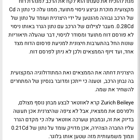
מנת להוכיח את טענתו הוא לקח את הרכב למנהרת רוח
מקצועית מוכרת וביצע ניסוי מתועד, ממנו עלה כי נתון ה
Cd
של הרכב גבוהה מהנטען על ידי היצרנית ועומד על נתון של
0.28Cd
. מעבר לצילום של הרכב עם נתון הגרר באותו ניסוי
לא פורסם דוח מתועד ומסודר לניסוי, דבר שהעלה תיאוריות
שונות החל בהתערבות חיצונית למניעת פרסום הדוח מצד
אחד, ועד זיוף הממצאים ולכן לא ניתן לפרסם דוח.
היצרנית דחתה את הממצאים ואת המתודולוגיה המקצועית
בה נבחן הרכב,
וטענה כי ייתכן ומדובר בנסיון של המתחרים
להשחיר את שמה.
Zurich Beileye
קרא לאווטאר לבצע מבחן נוסף מצולם,
ולפרסם את ממצאיו, אבל לא ציפה שהיצרנית אכן תעשה
בדיוק את זה, ובמבחן שערכה אווטאר עלה כי מקדם הגרר
עליו החברה הצהירה, אכן מדויק עומד על נתון של 0.21Cd
ונמוך משמעותית מזה שטען אותו בלוגר.