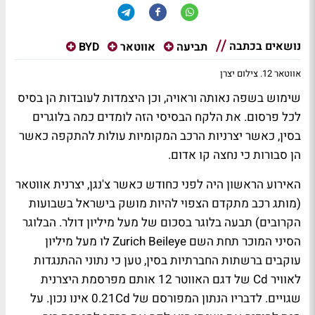
נושאים בכתבה
תביעה
אווטאר
BYD
אווטאר 12. צילום יצרן
שימוש בשפה נאותה וראויה, וכן היצמדות לעובדות הן בסיס
לכל פרסום. את הלקח הבסיסי הזה לומדים כמה בלוגרים
בסין, כאשר יצרניות הרכב המקומיות עולות להתקפה כאשר
הן סבורות כי נחצה קו אדום.
האירוע הראשון היה לפני כחודש כאשר צ'נגן, יצרנית אווטאר
(מותג רכב מתקדם הצפוי להיות מושק בישראל בשבועות
הקרובים) תבעה בלוגר בסכום של מעל מיליון דולר. הבלוגר
הסיני המוכר תחת השם
Zurich Beileye
לו מעל מיליון
עוקבים ברשתות החברתיות בסין, טען כי נתוני ההתנגדות
לאוויר
Cd
של דגם האווטר 12 אותם מפרסמת היצרנית
שגויים. לדבריו הנתון המפורסם של
0.21Cd
אינו נכון. על