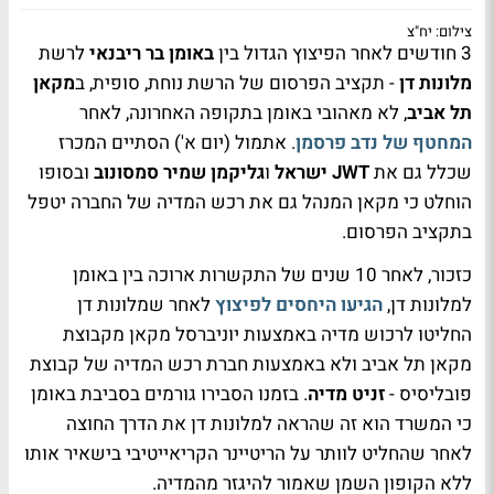
צילום: יח"צ
3 חודשים לאחר הפיצוץ הגדול בין
באומן בר ריבנאי
לרשת
מלונות דן
- תקציב הפרסום של הרשת נוחת, סופית, ב
מקאן
תל אביב
, לא מאהובי באומן בתקופה האחרונה, לאחר
המחטף של נדב פרסמן
. אתמול (יום א') הסתיים המכרז
שכלל גם את
JWT ישראל
ו
גליקמן שמיר סמסונוב
ובסופו
הוחלט כי מקאן המנהל גם את רכש המדיה של החברה יטפל
בתקציב הפרסום.
כזכור, לאחר 10 שנים של התקשרות ארוכה בין באומן
למלונות דן,
הגיעו היחסים לפיצוץ
לאחר שמלונות דן
החליטו לרכוש מדיה באמצעות יוניברסל מקאן מקבוצת
מקאן תל אביב ולא באמצעות חברת רכש המדיה של קבוצת
פובליסיס -
זניט מדיה
. בזמנו הסבירו גורמים בסביבת באומן
כי המשרד הוא זה שהראה למלונות דן את הדרך החוצה
לאחר שהחליט לוותר על הריטיינר הקריאייטיבי בישאיר אותו
ללא הקופון השמן שאמור להיגזר מהמדיה.