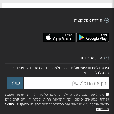
הורדת אפליקציה
הרשמה לדיוור
הירשם לסיכום היומי של שוק ההון ולמבזקים של ביזפורטל - ניוזלטרים
חובה לכל משקיע
אני מאשר קבלת שני ניוזלטרים, אשר כל אחד מהווה רשימת תפוצה
נפרדת, בנושאים סיכום יומי והתראות חמות וקבלת דיוורים פרסומיים
בדואר אלקטרוני ו/ או באמצעות הסלולר בהתאם למפורט בסעיף 10
בתנאי
השימוש