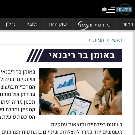
הירשמו
ראשי
שוק ההון
גלובל
נדל"ן
כל הכותרות
ראשי
תגיות
באומן בר ריבנאי
באומן בר ריבנאי
שיווקיים ובניהול
המרכזיות בתעשי
עבודתן של סוכנו
תכנון מדיה ונית
קמפיין נמדדת פעמ
הסוכנות פועלת ב
רעיונות יצירתיים ותוצאות עסקיות
משמשים יחד כמדד להצלחה. שינויים בהעדפות הצרכנים 