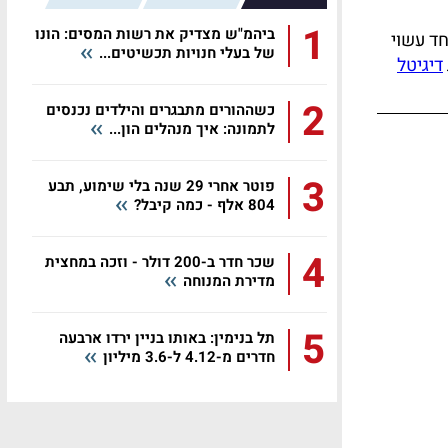
1
ביהמ"ש מצדיק את רשות המסים: הונו
חד עשוי
של בעלי חנויות תכשיטים...
דיגיטל
2
כשההורים מתבגרים והילדים נכנסים
לתמונה: איך מנהלים הון...
3
פוטר אחרי 29 שנה בלי שימוע, תבע
804 אלף - כמה קיבל?
4
שכר חדר ב-200 דולר - וזכה במחצית
מדירת המנוחה
5
תל בנימין: באותו בניין ירדו ארבעה
חדרים מ-4.12 ל-3.6 מיליון