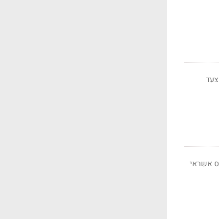
, אבל לא ב-80 מיליון - מצעד
ס אשראי