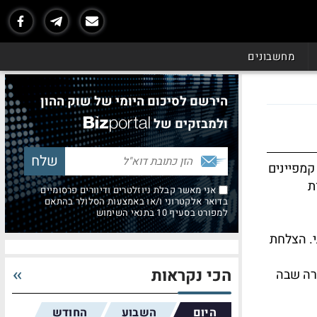
מחשבונים
הירשם לסיכום היומי של שוק ההון
ולמבזקים של
קמפיינים
ת
אני מאשר קבלת ניוזלטרים ודיוורים פרסומיים
בדואר אלקטרוני ו/או באמצעות הסלולר בהתאם
למפורט בסעיף 10 בתנאי השימוש
י. הצלחת
הכי נקראות
ירה שבה
היום
השבוע
החודש