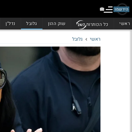
הירשמו
ראשי
שוק ההון
גלובל
נדל"ן
כל הכותרות
ראשי
גלובל