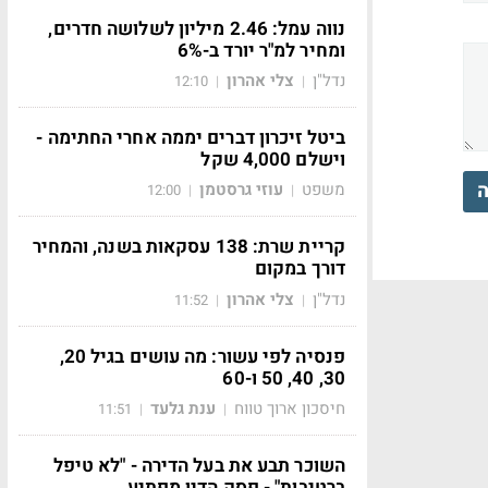
נווה עמל: 2.46 מיליון לשלושה חדרים,
ומחיר למ"ר יורד ב-6%
נדל"ן
צלי אהרון
12:10
|
|
ביטל זיכרון דברים יממה אחרי החתימה -
וישלם 4,000 שקל
ה
משפט
עוזי גרסטמן
12:00
|
|
קריית שרת: 138 עסקאות בשנה, והמחיר
דורך במקום
נדל"ן
צלי אהרון
11:52
|
|
פנסיה לפי עשור: מה עושים בגיל 20,
30, 40, 50 ו-60
חיסכון ארוך טווח
ענת גלעד
11:51
|
|
השוכר תבע את בעל הדירה - "לא טיפל
ברטיבות" - פסק הדין מפתיע