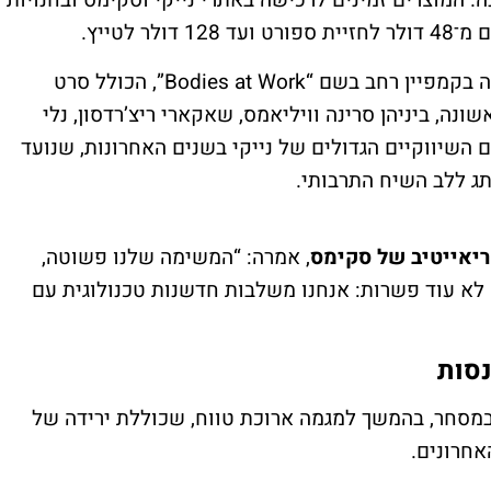
 לטייץ.
קמפיין נוצץ עם ספורטאיות־על ההשקה מלווה בקמפיין רחב בשם “Bodies at Work”, הכולל סרט
מהשורה הראשונה, ביניהן סרינה וויליאמס, שאקארי ריצ’רדסון, נלי
ים השיווקיים הגדולים של נייקי בשנים האחרונות, שנועד
תג ללב השיח התרבותי.
יאייטיב של סקימס
, אמרה: “המשימה שלנו פשוטה,
לא עוד פשרות: אנחנו משלבות חדשנות טכנולוגית עם
נסות
רות החדשות, מניית נייקי יורדת בכ-0.7% במסחר, בהמשך למגמה ארוכת טווח, שכוללת ירידה של