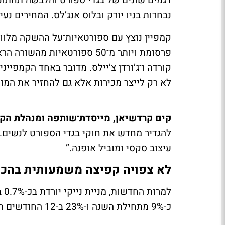
נבחרות בניו יורק ובלוס אנג’לס. המחירים נעים מ־48 דולר לחזיית ספורט ועד 128 דולר
פרסומת ויותר מ־50 ספורטאיות 
קורדה ו־ג’ורדן צ’יילס. מדובר באחד הקמפיינ
לא רק לייצר מכירות אלא גם להחזיר את המו
קים קרדשיאן, מייסדת־שותפה ומנהלת הקר
להגדיר מחדש את חוקי בגדי הספורט לנשים. 
עיצוב סקסי ומוביל אופנה.”
לא צפויה קפיצה משמעותית בהכ
למ
כ-9% מתחילת השנה ו-23% ב-12 החודשים האחרונים.