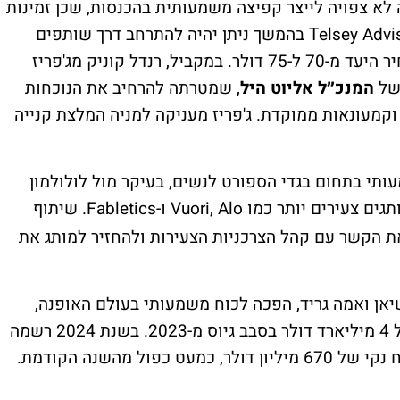
לא צפויה לייצר קפיצה משמעותית בהכנסות, שכן זמינות
המוצרים מוגבלת, עם זאת, על פי Telsey Advisory Group בהמשך ניתן יהיה להתרחב דרך שותפים
סיטונאיים גלובליים, ולאור כך העלתה את מחיר היעד מ-70 ל-75 דולר. במקביל, רנדל קוניק מג'פריז
המנכ״ל אליוט היל
, שמטרתה להרחיב את הנוכחות
וקמעונאות ממוקדת. ג'פריז מעניקה למניה המלצת קנייה
ותי בתחום בגדי הספורט לנשים, בעיקר מול לולולמון
וגם מול מותגים צעירים יותר כמו Vuori, Alo ו-Fabletics. שיתוף
 הקשר עם קהל הצרכניות הצעירות ולהחזיר למותג את
ה ב-2019 על ידי קרדשיאן ואמה גריד, הפכה לכוח משמעותי בעולם האופנה,
ונחשבת ל"חברת יוניקורן" עם הערכת שווי של 4 מיליארד דולר בסבב גיוס מ-2023. בשנת 2024 רשמה
ל מהשנה הקודמת.