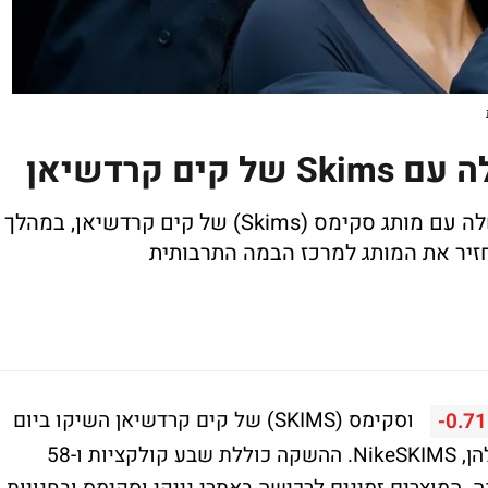
ם קרדשיאן
נייקי משיקה את שיתוף הפעולה המיוחל שלה עם מותג סקימס (Skims) של קים קרדשיאן, במהלך
זיר את המותג למרכז הבמה התרבותית
וסקימס (SKIMS) של קים קרדשיאן השיקו ביום
-0.7
שישי את הקולקציה המשותפת הראשונה שלהן, NikeSKIMS. ההשקה כוללת שבע קולקציות ו-58
 המוצרים זמינים לרכישה באתרי נייקי וסקימס ובחנויות