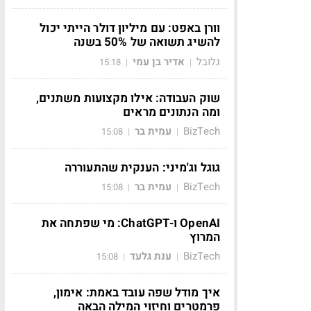
וורן באפט: עם מיליון דולר הייתי יכול
להשיג תשואה של 50% בשנה
גלובל
אדיר בן עמי
15:18
|
|
שוק העבודה: אילו מקצועות משתנים,
ומה הנתונים מראים
BizTech
עמית בר
15:08
|
|
גוגל וג'מיני: הענקית שהתעוררה
BizTech
עמית בר
15:08
|
|
OpenAI ו-ChatGPT: מי שפתחה את
המרוץ
BizTech
ענת גלעד
15:08
|
|
איך מודל שפה עובד באמת: אימון,
פרמטרים וחיזוי המילה הבאה