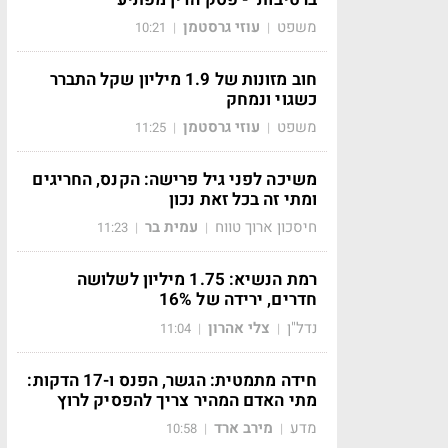
משפט
עוזי גרסטמן
10:21
|
|
חוב מזונות של 1.9 מיליון שקל התברר
כשגוי ונמחק
משפט
עוזי גרסטמן
11:25
|
|
משיכה לפני גיל פרישה: הקנס, החריגים
ומתי זה בכל זאת נכון
חיסכון ארוך טווח
עמית בר
11:23
|
|
רמת הנשיא: 1.75 מיליון לשלושה
חדרים, ירידה של 16%
נדל"ן
צלי אהרון
11:04
|
|
חידה מתמטית: הגשר, הפנס ו-17 הדקות:
מתי האדם המהיר צריך להפסיק לרוץ
מדע
מירב ארד
10:58
|
|