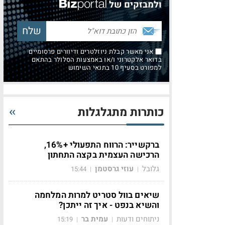
ולמבזקים של
אני מאשר קבלת ניוזלטרים ודיוורים פרסומיים
בדואר אלקטרוני ו/או באמצעות הסלולר בהתאם
למפורט בסעיף 10 בתנאי השימוש
כותרות מתגלגלות
ברקשייר: הרווח התפעולי +16%,
הרכישה העצמית בקצה התחתון
גלובל
עוזי גרסטמן
15:44
|
|
שיאים בוול סטריט למרות המלחמה
והשיא בנפט - איך זה ייתכן?
ניתוחים ודעות
עמית בר
15:19
|
|