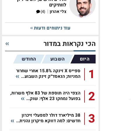
לוותיקים
|
צלי אהרון
(4)
עוד ניתוחים ודעות
הכי נקראות במדור
היום
השבוע
החודש
1
ספייס X זינקה 15.8% אחרי שחרור
המניות; הנאסד״ק זינק השבוע...
2
הצפי היה תוספת של 83 אלף משרות,
בפועל נמחקו 23 אלף: שוק...
3
38 מיליארד דולר למפעלי זיכרון
חדשים: למה דווקא מיקרון נהנית...