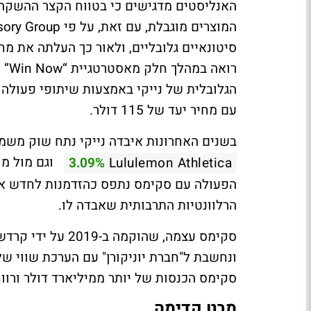
האנליסטים מדגישים כי בטווח הקצר ההשקה 
רואה במהלך חלק מאסטרטגיית “Win Now” של
הגלובלית של נייקי באמצעות שיתופי פעולה 
עם מחיר יעד של 115 דולר.
בשנים האחרונות איבדה נייקי נתח שוק משמע
3.09%
Lululemon Athletica
הפעולה עם סקימס נתפס כהזדמנות לחדש את
הרלוונטיות התרבותית שאבדה לו.
סקימס עצמה, שהוקמ
סקימס הכנסות של יותר ממיליארד דולר ורווח נקי של 670 מיליון דולר, כמעט כפו
מבט קדימה