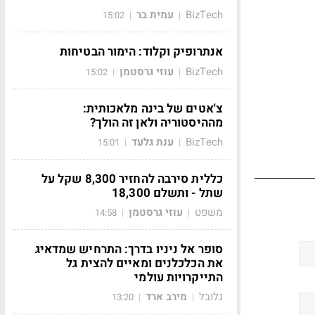
BizTech
עמית בר
15:02
|
|
אנתרופיק וקלוד: הימור הבטיחות
BizTech
עוזי גרסטמן
15:02
|
|
צ'אטים של בינה מלאכותית:
מההיסטוריה ולאן זה הולך?
BizTech
ענת גלעד
15:01
|
|
כללית סירבה להחזיר 8,300 שקל על
שתל - ותשלם 18,300
משפט
עוזי גרסטמן
14:58
|
|
סופר אל ניניו בדרך: התרחיש שמדאיג
את הכלכלנים ומאיים להצית גל
התייקרויות עולמי
גלובל
מירב ארד
13:20
|
|