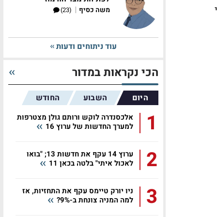
י
|
משה כסיף
(23)
עוד ניתוחים ודעות
הכי נקראות במדור
היום
השבוע
החודש
1
אלכסנדרה לוקש ורותם גולן מצטרפות
למערך החדשות של ערוץ 16
2
ערוץ 14 עקף את חדשות 13; "בואו
לאכול איתי" בלטה בכאן 11
3
ניו יורק טיימס עקף את התחזיות, אז
למה המניה צונחת ב-9%?