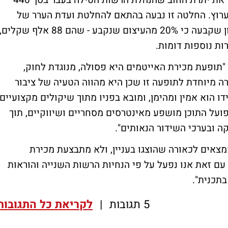
בנוסף להורדת התכנית, הרשות תגבה מהערוץ את יתרת החוב שהנהלת הרשות הטילה בעבר בסך 440
הערוץ. החלטה זו נבעה בהתאם להחלטת ועדת הערר של
מועצת הרשות השנייה מחודש נובמבר האחרון שקבעה כי 20% מהעיצום שנקבע - שהם 88 אלף שקלים,
ת נוספות דומות.
"תופעת מכירת האייטמים היא פסולה, מנוגדת לחוק,
מרה מיוחדת לתופעה זו שכן היא מהווה הטעיה של ציבור
ו הוא אמין ומהימן, ומובא בפניו מתוך שיקולים מקצועיים
על התוכן מושפע מאינטרסים מסחריים ושיווקיים, תוך
ה ובערכי השידור הנאותים".
יב הממצאים לכאורה שהוצגו בעניין, ולא מתבצעת מכירת
 עם זאת אנו נפעל על פי הנחיות הרשות השנייה והוראות
תכנית".
5 תגובות
|
לקריאת כל התגובות