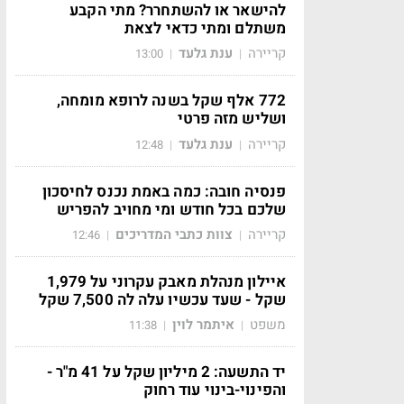
להישאר או להשתחרר? מתי הקבע
משתלם ומתי כדאי לצאת
קריירה
ענת גלעד
13:00
|
|
772 אלף שקל בשנה לרופא מומחה,
ושליש מזה פרטי
קריירה
ענת גלעד
12:48
|
|
פנסיה חובה: כמה באמת נכנס לחיסכון
שלכם בכל חודש ומי מחויב להפריש
קריירה
צוות כתבי המדריכים
12:46
|
|
איילון מנהלת מאבק עקרוני על 1,979
שקל - שעד עכשיו עלה לה 7,500 שקל
משפט
איתמר לוין
11:38
|
|
יד התשעה: 2 מיליון שקל על 41 מ"ר -
והפינוי-בינוי עוד רחוק