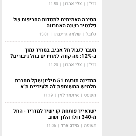
נדל"ן
צלי אהרון
11:50
|
|
הסיבה האמיתית לתנודות החריפות של
פלנטיר בשנה האחרונה
גלובל
שלמה גרינברג
15:01
|
|
מעבר לגבול תל אביב, במחיר נמוך
ב-12%: מה קורה למחירים בתל גיבורים?
נדל"ן
צלי אהרון
11:20
|
|
המדינה תובעת 51 מיליון שקל מחברת
חלמיש המשותפת לה ולעיריית ת"א
משפט
איתמר לוין
11:19
|
|
ישראייר פותחת קו ישיר למדריד - החל
מ-340 דולר הלוך ושוב
תעופה
מירב ארד
11:06
|
|