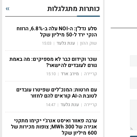
כותרות מתגלגלות
סלע נדל"ן: ה-NOI עלה ב-6.8%, הרווח
הנקי ירד ל-50 מיליון שקל
שוק ההון
ענת גלעד
15:03
|
|
שכר וקידום כבר לא מספיקים: מה באמת
גורם לעובדים להישאר?
קריירה
מירב ארד
15:10
|
|
עם חרטות: המנכ"לים שפיטרו עובדים
לטובת ה-AI קוראים להם לחזור
קריירה
ענת גלעד
14:47
|
|
ערבה פאוור ואיסט אנרג'י יקימו מתקני
אגירה של 300 MWh; צופות מכירות של
600 מיליון שקל