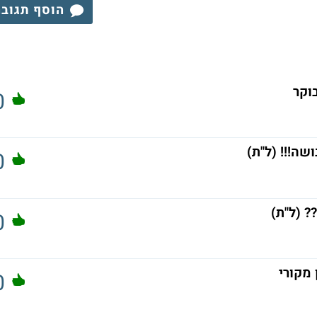
הוסף תגוב
וקר
0
שה!!! (ל"ת)
0
? (ל"ת)
0
0