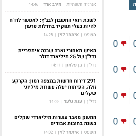
ה
אנרגיה ותשתיות
מירב ארד
14:46
|
|
לשכת רואי החשבון לבג"ץ: לאפשר לרו"ח
להיות בעלי תפקיד בחדלות פרעון
משפט
איתמר לוין
14:28
|
|
0
האיש מאחורי זארה שבנה אימפריית
נדל"ן של 25 מיליארד דולר
נדל"ן
בן פלמון
14:11
|
|
0
291 דירות חדשות במצפה רמון: הקרקע
זולה, הפיתוח יעלה עשרות מיליוני
0
שקלים
נדל"ן
ענת גלעד
14:09
|
|
המשק מאבד עשרות מיליארדי שקלים
0
בשנה בחובות אבודים
משפט
איתמר לוין
14:02
|
|