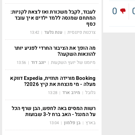
0
לעבוד, לקבל משכורת ואז לצאת לקניות:
המתחם שמנסה ללמד ילדים איך עובד
כסף
צרכנות פיננסית
ענת גלעד
13:42
|
|
מה הופך את הציבור החרדי לפגיע יותר
להונאות השקעה?
מיומנו של יועץ השקעות
יוגב דוד
13:56
|
|
Booking מורידה תחזית, Expedia דווקא
מעלה - מי מנצחת את קיץ 2026?
גלובל
מירב ארד
13:28
|
|
רשות המסים באה לחפש, הבן שרף הכל
על המנגל - האב ברח ל-3 שבועות
בארץ
בן פלמון
13:04
|
|