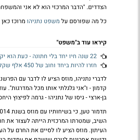
הצדדים. "הדבר המרכזי הוא לא אני והמשפחה
כל מה שפורסם על
משפט נתניהו
מרוכז כאן
קיראו עוד ב"משפט"
22 שנה חיו יחד בלי חתונה - כעת הוא יקבל מחצית מהדירה
חזרו להיות ביחד וחוב של 450 אלף שקל שנמחק לה - חזר לחיים
לדברי נתניהו, מוזס הציע לו לדבר עם הפרשני
קדמון - ו"אני גלגלתי אותו מכל המדרגות". עו
בן-ארצי - גיסו של נתניהו - גרמה לפיצוץ היחס
השיב, שמטרתו המרכזית הייתה לעצור את חוק
העיתון. מוזס הציע לו לסיים את החרם על הע
ידיעות אחרונות לגורם שישקף את עמדות הימ