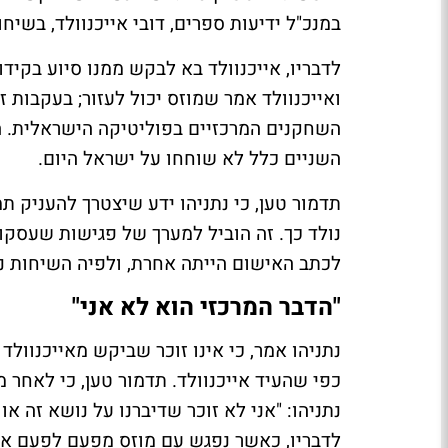
במנכ"ל ידיעות ספרים, דובי אייכנוולד, בשיחו
לדבריו, אייכנוולד בא לבקש ממנו סיוע בקיד
ואייכנוולד אמר שמוזס יכול לעזור; בעקבות ז
השחקנים המרכזיים בפוליטיקה הישראלית. הוא
השניים כלל לא שוחחו על ישראל היום.
תדמור טען, כי נתניהו ידע שיצטרך להעניק ת
נולד כך. זה הוביל למערך של פגישות שעסקו 
לכתב האישום הייתה אחרת, ולפיה השיחות נוע
"הדבר המרכזי הוא לא אני"
נתניהו אמר, כי אינו זוכר שביקש מאייכנוול
כפי שהעיד אייכנוולד. תדמור טען, כי לאחר
נתניהו: "אני לא זוכר שדיברנו על נושא זה א
לדבריו, כאשר נפגש עם מוזס מפעם לפעם אמר