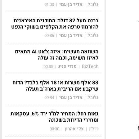
גלובל
אדיר בן עמי
01:00
|
|
ברנט מעל 82 דולר: התוכנית האיראנית
להורמוז טרפה את הקלפים בשוקי הנפט
גלובל
אדיר בן עמי
00:36
|
|
השוואה מעשית: איזה צ'אט AI מתאים
לאיזו משימה, וכמה זה עולה
BizTech
מנדי הניג
00:35
|
|
83 אלף משרות או 18 אלף בלבד? הדוח
שיקבע אם הריבית בארה"ב תעלה
גלובל
אדיר בן עמי
00:34
|
|
נאות רחל: המחיר למ"ר ירד 6%, עסקאות
ומחירי הדירות בשכונה
א
נדל"ן
צלי אהרון
00:30
|
|