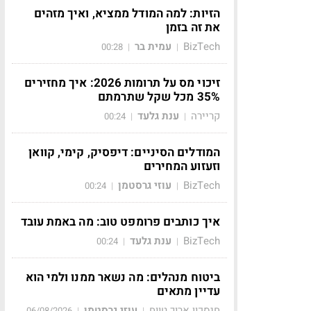
הזיות: למה המודל ממציא, ואיך מזהים
את זה בזמן
BizTech
עמית בר
00:28
|
|
זיכוי מס על תרומות 2026: איך מחזירים
35% מכל שקל שתרמתם
קריירה
ענת גלעד
00:24
|
|
המודלים הסיניים: דיפסיק, קימי, קוואן
וזעזוע המחירים
BizTech
עוזי גרסטמן
00:24
|
|
איך כותבים פרומפט טוב: מה באמת עובד
BizTech
ענת גלעד
00:24
|
|
ביטוח מנהלים: מה נשאר ממנו ולמי הוא
עדיין מתאים
חיסכון ארוך טווח
עוזי גרסטמן
06/08/2026
|
|