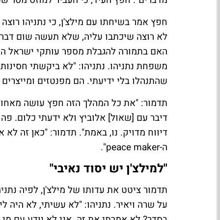
חפץ אמר בשיחתו עם מילצ'ן, כי נתניהו רוצה "
לא רוצה שיכתבו עליה, שלא תעשה שום דבר ר
משפחת נתניהו. נתניהו: "לא ביקשתי חסינות,
שהתנהלו בלי ידיעתי. הם מפנטזים ומייצרים 
תדמור: "את כל המהלך הזה חפץ עושה מאחורי
דיבר עם [שאול] אלוביץ ולא ידעתי כלום. פה 
דיווח מדויק. נו, באמת". תדמור: "כאן זה לא א
ה-
peace maker
".
"למילצ'ן יש יסוד נאיבי"
תדמור ציטט את עדותו של מילצ'ן, לפיה נתנ
על שרה ויאיר. נתניהו: "לא עשיתי, לא היה לי 
בסדר? לא אמרתי את זה. אני לא יודע עם מי א