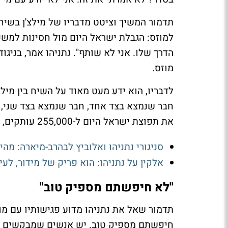
תדמור המשיך וציטט מדבריו של מילצ'ן בשיחת
למוזס: הגבלת ישראל היום מול חסינות למשפחת
הדרך שלו. אני לא שותף". נתניהו אמר, בניגו
מוזס.
לדבריו, הוא ידע מעט מאוד על השיח בין מילצ'
חבר שנמצא בצד אחד, חבר שנמצא בצד שני, ו
את תפוצת ישראל היום ל-255,000 עותקים, וייתכן ששייך זאת לכשלון המגעים עם מוזס.
סניגורי נתניהו ואלוביץ לבהרב-מיארה: מה
אלקין על נתניהו: הוא פריק של מידור, לעי
"לא חיפשתם מספיק טוב"
חיפשתם מספיק טוב. יש אנשים שמבקשים שה