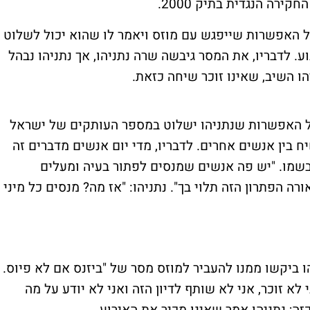
קירה הנגדית בתיק 2000.
שוחח ב-2009 עם נתניהו על האפשרות שייפגש עם מוזס ויאמר לו שהוא יכול לשלוט
 לדבריו, את המסר גיבשה שרה נתניהו, אך נתניהו נבהל
הו השיב, שאינו זוכר שיחה כזאת.
שוחח עם ארנון מילצ'ן בדצמבר 2009 על האפשרות שנתניהו ישלוט במספר העותקים של ישראל
יח בין אנשים אחרים. לדבריו, מדי יום אנשים מדברים זה
בשמו. "יש פה אנשים שמנסים לפתור בעיה ומעלים
רה הפתרון הזה תלוי בך". נתניהו: "אז מה? מנסים כל מיני
הו ביקשו ממנו להעביר למוזס מסר של "ביזנס אם לא פיוס.
לא זוכר, אני לא שותף לדיון הזה ואני לא יודע על מה
זה; נתניהו אמר שאינו מכיר את האירוע.