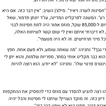
חסינות לשרה ויאיר". מילצ'ן השיב: "אין דבר כזה. אם היא
ע". המשנה לפרקליט המדינה, עו"ד יונתן תדמור, שאל
האם בתמורה להגבלת מספר עותקי ישראל היום ל-85,000 שקל, מוזס אמור היה לתת חסינות לבני
 לא דיברתי איתם ואין לי שום קשר לשיחות האלה,
כל מיני תרחישים. זה לא היה מטעמי".
 גבך?" נתניהו: "מה שאתה שומע, ולא פעם אחת. חפץ
הוא כבר מקליט אותי בסתר, ספריות שלמות, והוא יתן לי
ינטרס פרטי שלו". נתניהו: "לא יודע. הוא רוצה להיות
יהו רצה להגיע להסדר עם מוזס כדי להפסיק את ההתקפות
דיון כזה. זה מוקד העניין? שיתנו לי חסינות והכל יהיה
רנון דיבר. ממני הוא לא שמע דבר כזה".