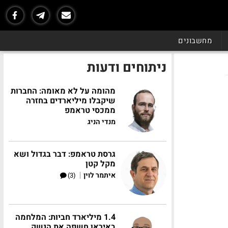
מחשבונים
ניתוחים ודעות
מהומה על לא מאומה: החברות
שיקבלו מיליארדים בחזרה
ממכסי טראמפ
מנדי הניג
גרסת טראמפ: דבר בגדול ושא
מקל קטן
|
איתמר לוין
(3)
1.4 מיליארד חביות: המלחמה
באיראן חשפה את הנשק