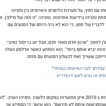
ו עם חפץ, על מערכת הלחצים והאיומים בין נתניהו
 נתניהו בידיעות אחרונות. נתניהו: "זו תזה של מילצ'ן. זו
ד לדבריו של חפץ, כי הוא לא היה היוזם של המגעים עם
ן לחפץ. "ארנון אדם מאוד חכם, אבל יש בו יסוד נאיבי:
הוא יביא אותם ביחד". הוא הופתע כאשר אדלסון העלה
י עמדתך לגבי האישום בשוחד?
תים זה גורם לאש דו-צדדית
תדמור שאל את נתניהו מדוע פגישותיו עם מוזס ב-2013 אינן מתועדות במקום כלשהו. נתניהו השיב: "ל
פגישות איתם לא תירשם". הוא אישר, כי הסתייע אז