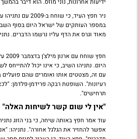
ידיעות אחרונות, נוני מוזס. הוא דיבר בהמשך הח
ניר חפץ העיד, כי 
במספר העותקים של ישראל היום בסוף השבוע.
מאוד וגרס את הדף עליו נרשמו הדברים. נתני
חפץ 
היום. נתניהו השיב, כי אינו יכול להתייחס לש
עם זה, מצטטים אותו ואומרים שהם פועלים 
רעיונות". השופטת רבקה פרידמן-פלדמן: "לכאו
תרחישים".
"אין לי שום קשר לשיחות האלה"
עוד אמר חפץ באותה שיחה, כי בני הזוג נתני
אפשר להחזיר את הגלגל אחורה". נתניהו: "אני 
מדברים". חפץ העיד, כי העביר למוזס מסר שכ