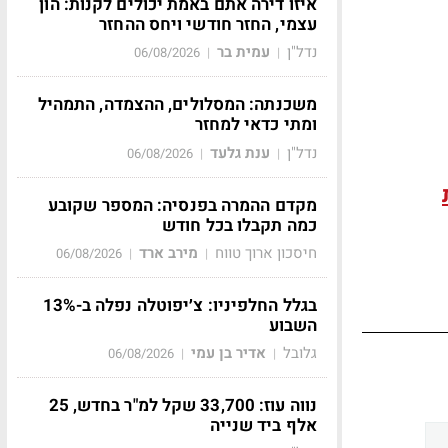
איזו דירה אתם באמת יכולים לקנות: הון
עצמי, החזר חודשי ויחס ההחזר
נדל"ן
עמית בר
06/08/2026
|
|
משכנתה: המסלולים, ההצמדה, התמהיל
ומתי כדאי למחזר
נדל"ן
ענת גלעד
06/08/2026
|
|
מקדם ההמרה בפנסיה: המספר שקובע
כמה תקבלו בכל חודש
חיסכון ארוך טווח
מירב ארד
06/08/2026
|
|
בגלל החלפיניו: צ׳יפוטלה נפלה ב-13%
השבוע
גלובל
אדיר בן עמי
06/08/2026
|
|
נווה עוז: 33,700 שקל למ"ר בחדש, 25
אלף ביד שנייה