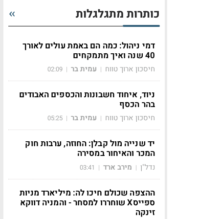
כותרות מתגלגלות
דמי ניהול: כמה הם באמת עולים לאורך
40 שנה ואיך מתמקחים
חיסכון ארוך טווח
עמית בר
02:09
|
|
ניוד, איחוד חשבונות והכספים האבודים
בהר הכסף
חיסכון ארוך טווח
עמית בר
05:25
|
|
יד שנייה מול קבלן: החוזה, ערבות חוק
המכר והאיחור במסירה
נדל"ן
מירב ארד
03:41
|
|
ההצפה שכולם חיכו לה: מיליארד מניות
ספייסX שוחררו למסחר - והמניה דווקא
זינקה