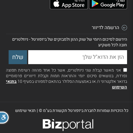
הרשמה לדיוור
הירשם לסיכום היומי של שוק ההון ולמבזקים של ביזפורטל - ניוזלטרים
חובה לכל משקיע
אני מאשר קבלת שני ניוזלטרים, אשר כל אחד מהווה רשימת תפוצה
נפרדת, בנושאים סיכום יומי והתראות חמות וקבלת דיוורים פרסומיים
בדואר אלקטרוני ו/ או באמצעות הסלולר בהתאם למפורט בסעיף 10
בתנאי
השימוש
כל הזכויות שמורות לחברת ביזפורטל תקשורת בע"מ ©
|
תנאי שימוש