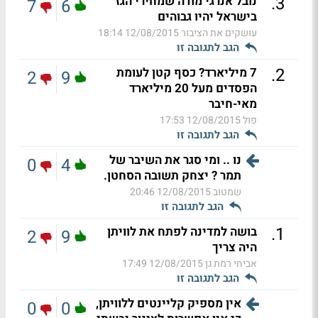
.
3
נובל אנרגי מודה שמחירי הגז
7
6
בישראל יהיו גבוהים
עושקים את הציבור
12/08/2015 18:14
הגב לתגובה זו
.
2
7 מיליארד? כסף קטן לעומת
2
9
הפסדים מעל 20 מיליארד
מאי-חיבר
פול
12/08/2015 17:53
הגב לתגובה זו
נו .. ומי סגר את השיבר של
0
4
תמר ? יצחק תשובה הסחטן.
שמטוב
12/08/2015 20:46
הגב לתגובה זו
.
1
בושה למדינה לפתח את לוויתן
2
9
היה צריך
אביחי רמת גן
12/08/2015 17:49
הגב לתגובה זו
אין מספיק קליינטים ללוויתן,
0
0