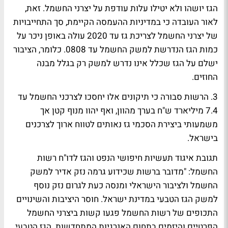
הגז יושהו ולא יטילו עלות עודפת על יצרני החשמל. זאת,
לאור העובדה כי במדיניות ההעמסה הקיימת, סך התחייבויות
של יצרני החשמל לצריכת גז עד 2020 עולה באופן ניכר על
כמות הגז הנדרשת למשק החשמל עד 0808. כלומר, הציבור
ישלם על הגז שכלל אינו נדרש למשק רק בגלל מבנה
החוזים.
3. הרשות סבורה כי תיקונים אלו יחסכו לצרכני החשמל עד
7.4 מיליארד ש"ח בערך מהוון, ואף יהוו מנוף קטן אך
משמעותי ביצירת הסכמי גז נאותים לטווח ארוך לצרכנים
בישראל.
תגובת איגוד תעשיות חיפושי הנפט והגז לדו"ח רשות
החשמל:
"מדובר ברשות שכידוע גרמה נזק אדיר למשק
החשמל ולציבור הישראלי ומנסה כעת לגרום נזק נוסף
למשק הגז הטבעי במדינת ישראל. חוסר היציבות והשינויים
התכופים של רשות החשמל פגעו קשות ביצרני החשמל
הפרטיים והיזמים בתחום האנרגיות המתחדשות. הגז הטבעי