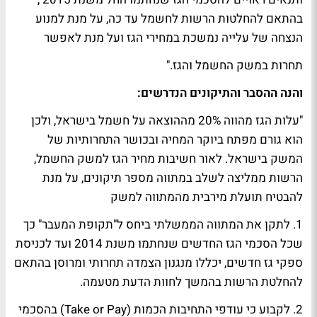
בהתאם להחלטות הרשות לחשמל עד כה, על מנת למנוע
הנצחה של עלייה נמשכת במחירי הגז ועל מנת לאפשר
תחרות במשק החשמל והגז."
והנה ההסבר והתיקונים הנדרשים:
"עלות הגז מהווה 20% מההוצאה על חשמל בישראל, ולכן
הוא גורם מפתח ביוקר המחיה ובכושר התחרותיות של
המשק בישראל. לאור חשיבות מחיר הגז למשק החשמל,
הרשות ממליצה לשלב במתווה מספר תיקונים, על מנת
להבטיח תועלת מירבית מהמתווה למשק
1. לתקן את המתווה הממשלתי ביחס ל"תקופת המעבר" כך
שכל הסכמי הגז החדשים שנחתמו משנת 2014 ועד לכניסת
ספקי גז חדשים, יכללו מנגנון הצמדה תחרותי ומרוסן בהתאם
להחלטת הרשות בהמשך לחוות הדעת מטעמה.
2. לקבוע כי עודפי התחיבות הכמות (Take or Pay) בהסכמי