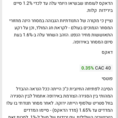
הדאקס לעומתו שבשיאו היומי עלה עד לכדי 1.2% סיים
בירידות קלות.
נציין כי מקורה של התנודתיות הגבוהה במסחר הינה מחזורי
המסחר הנמוכים בעולם - לקראת חג המולד, וכן על רקע
התאוששות מחיר הנפט. הזהב השחור עלה ב-1.6% בעת
סיום המסחר באירופה.
דאקס
0.35%
CAC 40
פוטסי
הסיבה לפתיחה החיובית כ"כ הייתה ככל הנראה ההבדל
המהותי בין הסגירה הצורמת באירופה אתמול לבין הסגירה
בוול סטריט שלסוף הייתה ירוקה. לאחר מסחר תנודתי בו עלו
המדדים עד 1.65% (מדד הדאקס) - סיימו המדדים
בטריטוריה השלילית, עם ירידות של מעל ל-1%. למרות זאת,