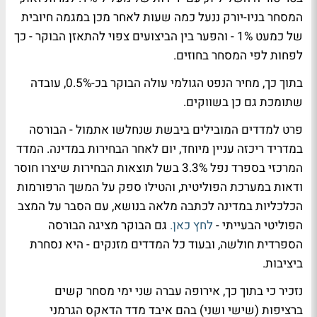
המסחר בניו-יורק ננעל כמה שעות לאחר מכן במגמה חיובית
של כמעט 1% - והפער בין הביצועים צפוי להתאזן הבוקר - כך
לפחות לפי המסחר בחוזים.
בתוך כך, מחיר הנפט הגולמי עולה הבוקר בכ-0.5%, עובדה
שתומכת גם כן בשווקים.
פרט למדדים המובילים ביבשת שנחלשו אתמול - הבורסה
במדריד ריכזה עניין מיוחד, יום לאחר הבחירות במדינה. המדד
המרכזי בספרד נפל 3.3% בשל תוצאות הבחירות שיצרו חוסר
ודאות במערכת הפוליטית, והטילו ספק על המשך הרפורמות
הכלכליות במדינה לכתבה מלאה בנושא, עם הסבר על המצב
הפוליטי הבעייתי -
לחץ כאן.
גם הבוקר מציגה הבורסה
הספרדית חולשה, ובעוד כל המדדים מזנקים - היא נסחרת
ביציבות.
נזכיר כי בתוך כך, אירופה עברה שני ימי מסחר קשים
ברציפות (שישי ושני) בהם איבד מדד הדאקס הגרמני