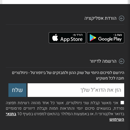
הורדת אפליקציה
הרשמה לדיוור
הירשם לסיכום היומי של שוק ההון ולמבזקים של ביזפורטל - ניוזלטרים
חובה לכל משקיע
אני מאשר קבלת שני ניוזלטרים, אשר כל אחד מהווה רשימת תפוצה
נפרדת, בנושאים סיכום יומי והתראות חמות וקבלת דיוורים פרסומיים
בדואר אלקטרוני ו/ או באמצעות הסלולר בהתאם למפורט בסעיף 10
בתנאי
השימוש