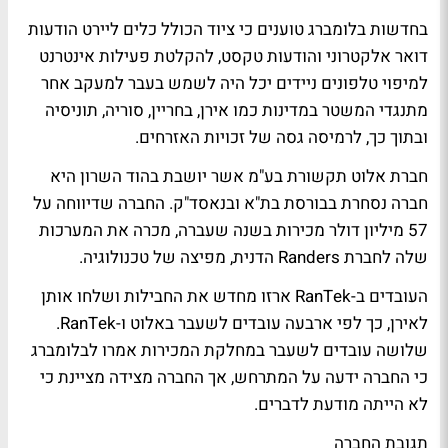
בחדשות בלומברג טוענים כי ציוד הכולל כלים ליירט הודעות
דואר אלקטרוני והודעות טקסט, להקלטת פעילות אינטרנט
למיפוי טלפונים ניידים יכל היה לשמש בעבר למעקב אחר
מתנגדי המשטר במדינות כמו אירן, בחריין, סוריה, תוניסיה
ובתוך כך, לרמיסה גסה של זכויות האזרחים.
חברת אלוט תקשורת בע"מ אשר יושבת בהוד השרון היא
חברה נסחרת בבורסת בת"א ובנאסד"ק. החברה שדיווחה על
57 מיליון דולר מכירות בשנה שעברה, מכרה את המערכות
שלה לחברת Randers הדנית, מפיצה של טכנולוגיה.
העובדים ב-RanTek ארזו מחדש את החבילות ושלחו אותן
לאירן, כך לפי ארבעה עובדים לשעבר באלוט ו-RanTek.
שלושה עובדים לשעבר במחלקת המכירות אמרו לבלומברג
כי החברה ידעה על המתרחש, אך החברה מצידה מציינת כי
לא הייתה מודעת לדברים.
תגובת החברה