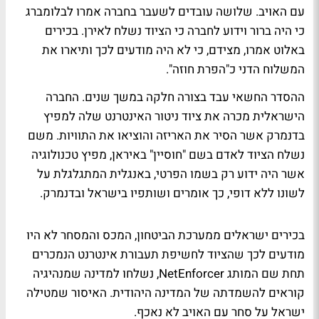
עם האויב. שלושה עובדים לשעבר בחברה אמרו לבלומברג
כי היה ברור וידוע לחברה כי הציוד נשלח לאירן. בכירים
באלוט אמרו, מצידם, כי לא היה מודעים לכך ותיארו את
המשלוח הדני כ"הפרת חוזה".
ההסדר החשאי עבד בצורה חלקה במשך שנים. החברה
הישראלית מכרה את ציוד ניטור האינטרנט שלה למפיץ
בדנמרק אשר הסיר את האריזה והוציאו את התוויות. משם
נשלח הציוד לאדם בשם "חוסיין" באיראן, מפיץ טכנולוגיה
אשר היה ידוע רק בשמו הפרטי, באנגלית המתגלגלת על
לשונו ללא דופי, כך אומרים ושותפיו בישראל ובדנמרק.
בכירים ישראלים ממערכת הביטחון, המכס והמסחר לא היו
מודעים לכך שהציוד לחשיפת תעבורת אינטרנט הנמכרים
תחת שם המותג NetEnforcer, נשלחו למדינה שמנהיגיה
קוראים להשמדתה של המדינה היהודית. האיסור שמטילה
ישראל על סחר עם האויב לא נאכף.