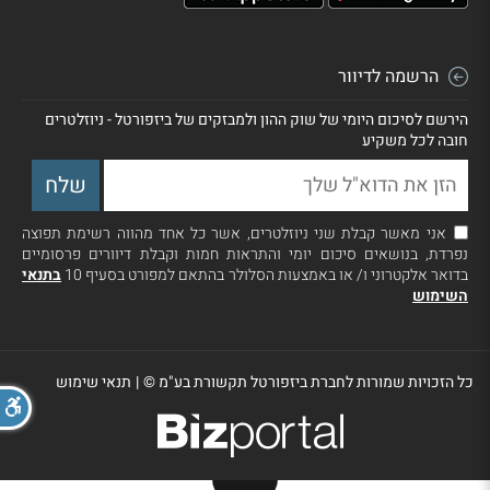
הרשמה לדיוור
הירשם לסיכום היומי של שוק ההון ולמבזקים של ביזפורטל - ניוזלטרים
חובה לכל משקיע
אני מאשר קבלת שני ניוזלטרים, אשר כל אחד מהווה רשימת תפוצה
נפרדת, בנושאים סיכום יומי והתראות חמות וקבלת דיוורים פרסומיים
בדואר אלקטרוני ו/ או באמצעות הסלולר בהתאם למפורט בסעיף 10
בתנאי
השימוש
כל הזכויות שמורות לחברת ביזפורטל תקשורת בע"מ ©
|
תנאי שימוש