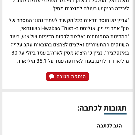
משנגחאי, "הטלטלה בשוק הפיננסי העולמי עלולה להוביל
לירידה בביקוש בעולם למוצרים מסין".
"עדיין יש חוסר וודאות בכל הקשור לעתיד נתוני המסחר של
סין" אמר ניי ויין, אנליסט ב- Hwabao Trust בשנגחאי,
"המדינות המפותחות נאלצות לכפות מדיניות של צנע, בעוד
השווקים המתעוררים נאלצים לצמצם בהוצאות עקב עלייה
באינפלציה". נציין כי היצוא מסין לארה"ב עמד ביולי על 30
מיליארד דולרים, בעוד לאירופה עמד על 35.1 מיליארד.
הוספת תגובה
תגובות לכתבה:
הגב לכתבה