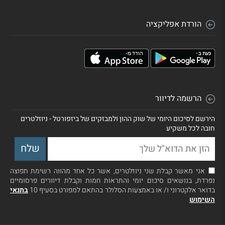
הורדת אפליקציה
הרשמה לדיוור
הירשם לסיכום היומי של שוק ההון ולמבזקים של ביזפורטל - ניוזלטרים
חובה לכל משקיע
אני מאשר קבלת שני ניוזלטרים, אשר כל אחד מהווה רשימת תפוצה
נפרדת, בנושאים סיכום יומי והתראות חמות וקבלת דיוורים פרסומיים
בדואר אלקטרוני ו/ או באמצעות הסלולר בהתאם למפורט בסעיף 10
בתנאי
השימוש